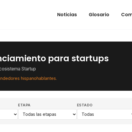
Noticias
Glosario
Com
nciamiento para startups
Ecosistema Startup
endedores hispanohablantes.
ETAPA
ESTADO