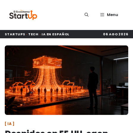
Saltar al contenido
Menu
STARTUPS
·
TECH
·
IA EN ESPAÑOL
06 AGO 2026
IA