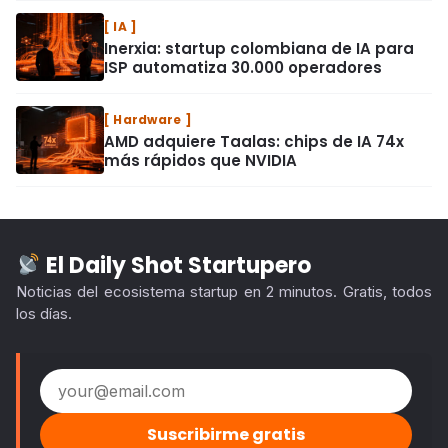
IA
Inerxia: startup colombiana de IA para
ISP automatiza 30.000 operadores
Hardware
AMD adquiere Taalas: chips de IA 74x
más rápidos que NVIDIA
El Daily Shot Startupero
Noticias del ecosistema startup en 2 minutos. Gratis, todos
los días.
Email address
Suscribirme gratis