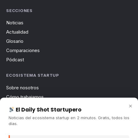
SECCIONES
Noticias
Actualidad
Glosario
Comparaciones
Pódcast
ECOSISTEMA STARTUP
Sobre nosotros
Cómo trabajamos
×
Newsletter
El Daily Shot Startupero
Contacto
Noticias del ecosistema startup en 2 minutos. Gratis, todos los
días.
Publicidad
Convocatorias