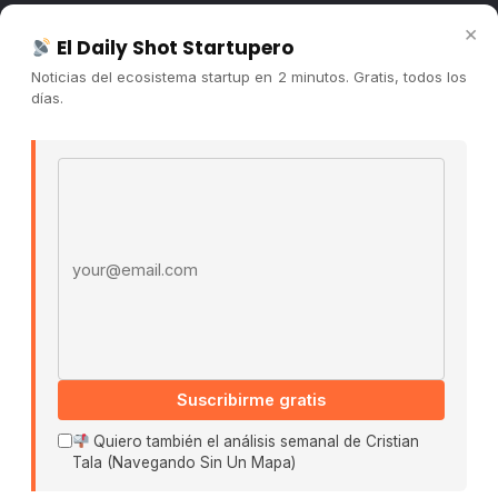
Newsletter
×
El Daily Shot Startupero
Contacto
Noticias del ecosistema startup en 2 minutos. Gratis, todos los
Publicidad
días.
Convocatorias
Email address
COMUNIDAD
Comunidad (Skool) ↗
Blog Cristian Tala ↗
Es La Hora de Aprender ↗
© 2026 El Ecosistema Startup. Todos los derechos
reservados.
Políticas De Privacidad · Términos De Uso
Suscribirme gratis
Quiero también el análisis semanal de Cristian
Tala (Navegando Sin Un Mapa)