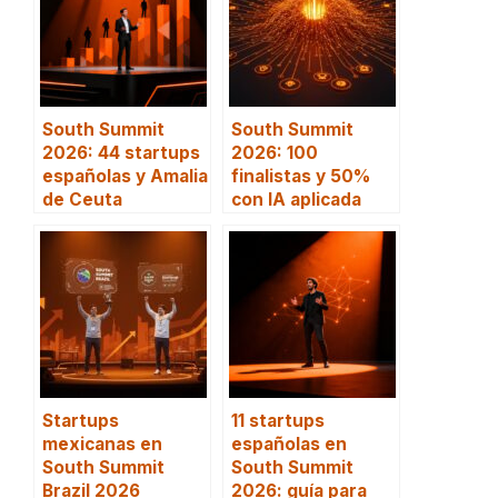
South Summit
South Summit
2026: 44 startups
2026: 100
españolas y Amalia
finalistas y 50%
de Ceuta
con IA aplicada
Startups
11 startups
mexicanas en
españolas en
South Summit
South Summit
Brazil 2026
2026: guía para