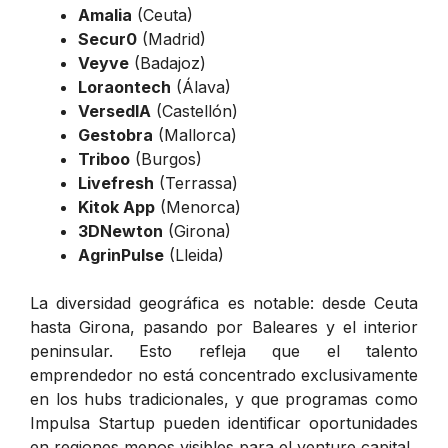
Amalia
(Ceuta)
Secur0
(Madrid)
Veyve
(Badajoz)
Loraontech
(Álava)
VersedIA
(Castellón)
Gestobra
(Mallorca)
Triboo
(Burgos)
Livefresh
(Terrassa)
Kitok App
(Menorca)
3DNewton
(Girona)
AgrinPulse
(Lleida)
La diversidad geográfica es notable: desde Ceuta
hasta Girona, pasando por Baleares y el interior
peninsular. Esto refleja que el talento
emprendedor no está concentrado exclusivamente
en los hubs tradicionales, y que programas como
Impulsa Startup pueden identificar oportunidades
en regiones menos visibles para el venture capital.