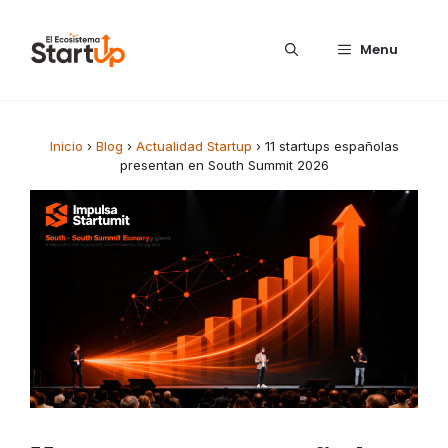
Saltar al contenido
Menu
Inicio
›
Blog
›
Actualidad Startup
›
11 startups españolas
presentan en South Summit 2026