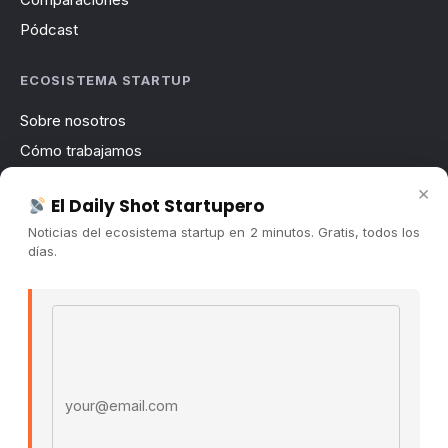
Pódcast
ECOSISTEMA STARTUP
Sobre nosotros
Cómo trabajamos
Newsletter
×
El Daily Shot Startupero
Contacto
Noticias del ecosistema startup en 2 minutos. Gratis, todos los
Publicidad
días.
Convocatorias
Email address
COMUNIDAD
Comunidad (Skool) ↗
Blog Cristian Tala ↗
Es La Hora de Aprender ↗