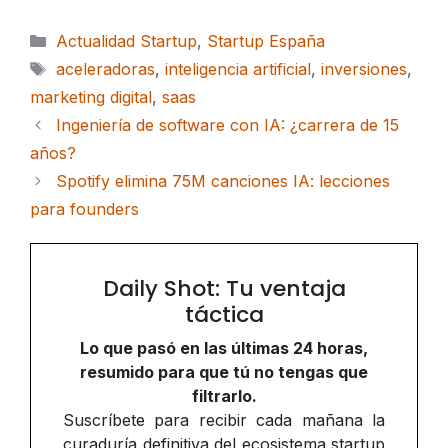
Categorías
Actualidad Startup
,
Startup España
Etiquetas
aceleradoras
,
inteligencia artificial
,
inversiones
,
marketing digital
,
saas
Ingeniería de software con IA: ¿carrera de 15
años?
Spotify elimina 75M canciones IA: lecciones
para founders
Daily Shot: Tu ventaja
táctica
Lo que pasó en las últimas 24 horas,
resumido para que tú no tengas que
filtrarlo.
Suscríbete para recibir cada mañana la
curaduría definitiva del ecosistema startup