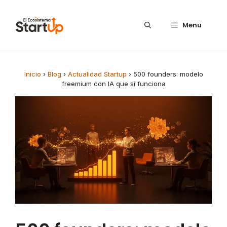
Saltar al contenido
Menu
Inicio
›
Blog
›
Actualidad Startup
›
500 founders: modelo
freemium con IA que sí funciona