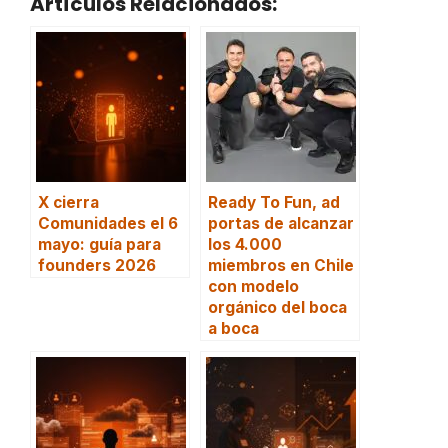
Artículos Relacionados:
X cierra
Ready To Fun, ad
Comunidades el 6
portas de alcanzar
mayo: guía para
los 4.000
founders 2026
miembros en Chile
con modelo
orgánico del boca
a boca