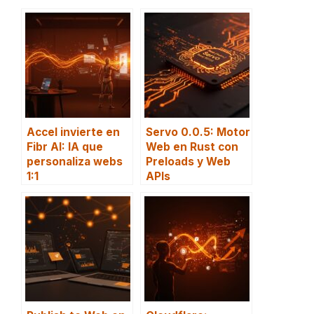
Accel invierte en
Servo 0.0.5: Motor
Fibr AI: IA que
Web en Rust con
personaliza webs
Preloads y Web
1:1
APIs