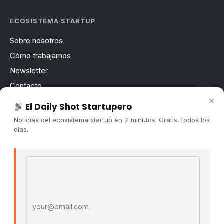
ECOSISTEMA STARTUP
Sobre nosotros
Cómo trabajamos
Newsletter
Contacto
×
Publicidad
El Daily Shot Startupero
Convocatorias
Noticias del ecosistema startup en 2 minutos. Gratis, todos los
días.
COMUNIDAD
Comunidad (Skool) ↗
Email address
Blog Cristian Tala ↗
Es La Hora de Aprender ↗
© 2026 El Ecosistema Startup. Todos los derechos