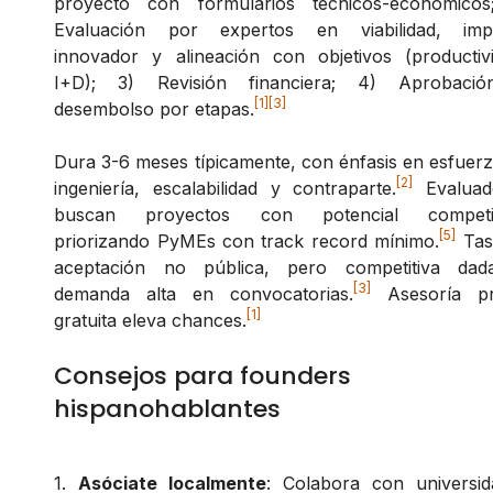
proyecto con formularios técnicos-económicos
Evaluación por expertos en viabilidad, imp
innovador y alineación con objetivos (productivi
I+D); 3) Revisión financiera; 4) Aprobaci
[1]
[3]
desembolso por etapas.
Dura 3-6 meses típicamente, con énfasis en esfuer
[2]
ingeniería, escalabilidad y contraparte.
Evaluad
buscan proyectos con potencial competit
[5]
priorizando PyMEs con track record mínimo.
Tas
aceptación no pública, pero competitiva dad
[3]
demanda alta en convocatorias.
Asesoría pr
[1]
gratuita eleva chances.
Consejos para founders
hispanohablantes
1.
Asóciate localmente
: Colabora con universid