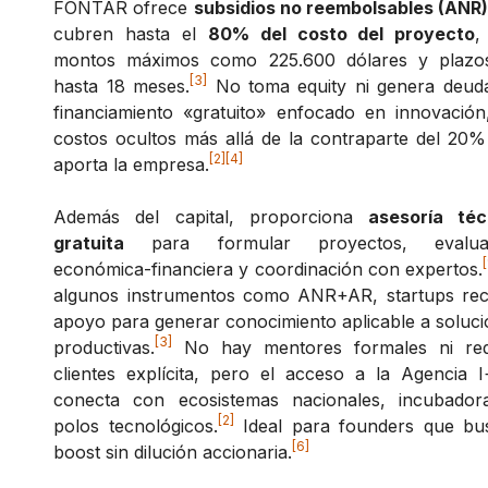
FONTAR ofrece
subsidios no reembolsables (ANR
cubren hasta el
80% del costo del proyecto
,
montos máximos como 225.600 dólares y plazo
[3]
hasta 18 meses.
No toma equity ni genera deuda
financiamiento «gratuito» enfocado en innovación
costos ocultos más allá de la contraparte del 20
[2]
[4]
aporta la empresa.
Además del capital, proporciona
asesoría téc
gratuita
para formular proyectos, evalua
[
económica-financiera y coordinación con expertos.
algunos instrumentos como ANR+AR, startups rec
apoyo para generar conocimiento aplicable a soluc
[3]
productivas.
No hay mentores formales ni re
clientes explícita, pero el acceso a la Agencia 
conecta con ecosistemas nacionales, incubador
[2]
polos tecnológicos.
Ideal para founders que bu
[6]
boost sin dilución accionaria.