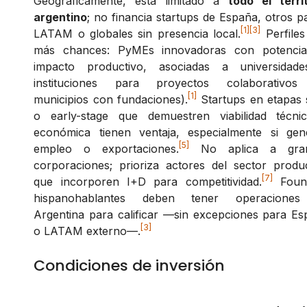
Geográficamente, está limitado a
todo el terri
argentino
; no financia startups de España, otros p
[1]
[3]
LATAM o globales sin presencia local.
Perfiles
más chances: PyMEs innovadoras con potencia
impacto productivo, asociadas a universidad
instituciones para proyectos colaborativos 
[1]
municipios con fundaciones).
Startups en etapas 
o early-stage que demuestren viabilidad técni
económica tienen ventaja, especialmente si gen
[5]
empleo o exportaciones.
No aplica a gra
corporaciones; prioriza actores del sector produ
[7]
que incorporen I+D para competitividad.
Foun
hispanohablantes deben tener operacione
Argentina para calificar —sin excepciones para E
[3]
o LATAM externo—.
Condiciones de inversión