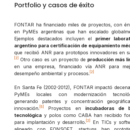
Portfolio y casos de éxito
FONTAR ha financiado miles de proyectos, con énf
en PyMEs argentinas que han escalado globalme
Ejemplos destacados incluyen el
primer laborat
argentino para certificación de equipamiento mé
que recibió ANR para prototipos innovadores en s
[2]
Otro caso es un proyecto de
producción más li
en una empresa, financiado vía ANR para mej
[2]
desempeño ambiental y procesos.
En Santa Fe (2002-2012), FONTAR impactó decena
PyMEs locales con modernización tecnológ
generando patentes y concentración geográfic
[5]
innovación.
Proyectos en
incubadoras de 
tecnológica
y polos como CABA han recibido fo
[2]
para implantación y desarrollo.
En TICs y softw
alineado con FONSOFT, startups han prototi