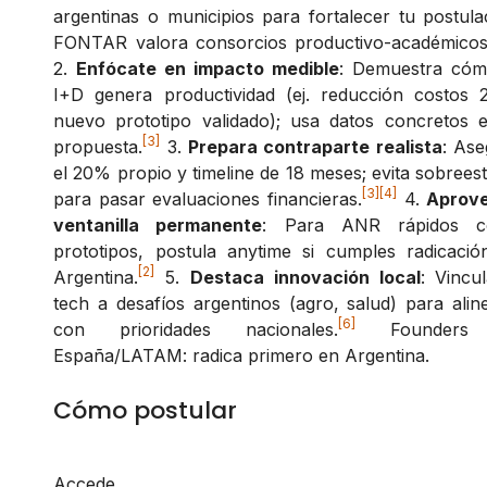
argentinas o municipios para fortalecer tu postula
FONTAR valora consorcios productivo-académicos
2.
Enfócate en impacto medible
: Demuestra cóm
I+D genera productividad (ej. reducción costos 
nuevo prototipo validado); usa datos concretos e
[3]
propuesta.
3.
Prepara contraparte realista
: As
el 20% propio y timeline de 18 meses; evita sobrees
[3]
[4]
para pasar evaluaciones financieras.
4.
Aprov
ventanilla permanente
: Para ANR rápidos 
prototipos, postula anytime si cumples radicació
[2]
Argentina.
5.
Destaca innovación local
: Vincu
tech a desafíos argentinos (agro, salud) para alin
[6]
con prioridades nacionales.
Founders
España/LATAM: radica primero en Argentina.
Cómo postular
Accede 