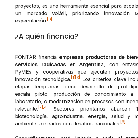
proyectos, es una herramienta esencial para escal
un mercado volátil, priorizando innovación s
[3]
especulación.
¿A quién financia?
FONTAR financia
empresas productoras de bien
servicios radicadas en Argentina
, con énfasi
PyMEs y cooperativas que ejecuten proyecto
[1]
[3]
innovación tecnológica.
Los criterios clave inc
etapas tempranas como desarrollo de prototip
escala piloto, producción de conocimiento a n
laboratorio, o modernización de procesos con ingen
[2]
[4]
relevante.
Sectores prioritarios abarcan T
biotecnología, agroindustria, energía, salud y m
[6]
ambiente, alineados con desafíos nacionales.