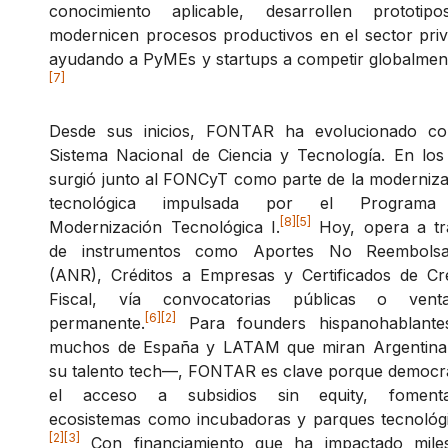
conocimiento aplicable, desarrollen prototip
modernicen procesos productivos en el sector pri
ayudando a PyMEs y startups a competir globalmen
[7]
Desde sus inicios, FONTAR ha evolucionado co
Sistema Nacional de Ciencia y Tecnología. En los
surgió junto al FONCyT como parte de la moderniz
tecnológica impulsada por el Program
[8]
[5]
Modernización Tecnológica I.
Hoy, opera a tr
de instrumentos como Aportes No Reembolsa
(ANR), Créditos a Empresas y Certificados de Cré
Fiscal, vía convocatorias públicas o ventan
[6]
[2]
permanente.
Para founders hispanohablant
muchos de España y LATAM que miran Argentina
su talento tech—, FONTAR es clave porque democra
el acceso a subsidios sin equity, foment
ecosistemas como incubadoras y parques tecnológi
[2]
[3]
Con financiamiento que ha impactado mile