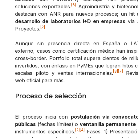
[6]
soluciones exportables.
Agroindustria y biotecno
destacan con ANR para nuevos procesos; un hit e
desarrollo de laboratorios I+D en empresas
vía
[2]
Proyectos.
Aunque sin presencia directa en España o L
externo, casos como certificación médica han insp
cross-border. Portfolio total supera cientos de mil
invertidos, con énfasis en PyMEs que logran hitos
[3]
[7]
escalas piloto y ventas internacionales.
Revis
web oficial para más.
Proceso de selección
El proceso inicia con
postulación vía convocato
públicas
(fechas límites) o
ventanilla permanente
[2]
[4]
instrumentos específicos.
Fases: 1) Presentaci