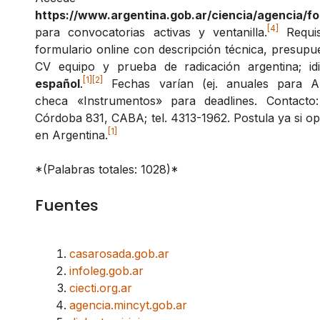
https://www.argentina.gob.ar/ciencia/agencia/fo
[4]
para convocatorias activas y ventanilla.
Requis
formulario online con descripción técnica, presupu
CV equipo y prueba de radicación argentina; id
[1]
[2]
español
.
Fechas varían (ej. anuales para A
checa «Instrumentos» para deadlines. Contacto:
Córdoba 831, CABA; tel. 4313-1962. Postula ya si o
[1]
en Argentina.
*(Palabras totales: 1028)*
Fuentes
casarosada.gob.ar
infoleg.gob.ar
ciecti.org.ar
agencia.mincyt.gob.ar