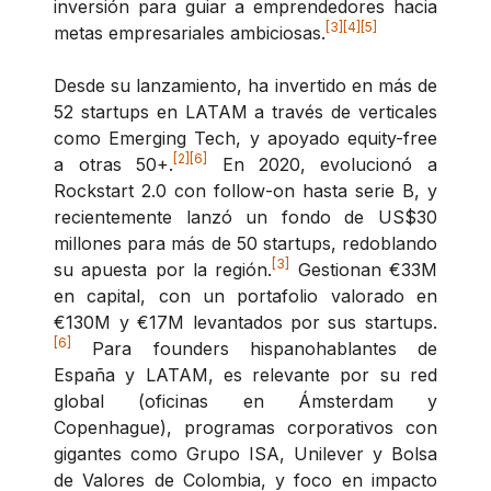
inversión para guiar a emprendedores hacia
[3]
[4]
[5]
metas empresariales ambiciosas.
Desde su lanzamiento, ha invertido en más de
52 startups en LATAM a través de verticales
como Emerging Tech, y apoyado equity-free
[2]
[6]
a otras 50+.
En 2020, evolucionó a
Rockstart 2.0 con follow-on hasta serie B, y
recientemente lanzó un fondo de US$30
millones para más de 50 startups, redoblando
[3]
su apuesta por la región.
Gestionan €33M
en capital, con un portafolio valorado en
€130M y €17M levantados por sus startups.
[6]
Para founders hispanohablantes de
España y LATAM, es relevante por su red
global (oficinas en Ámsterdam y
Copenhague), programas corporativos con
gigantes como Grupo ISA, Unilever y Bolsa
de Valores de Colombia, y foco en impacto