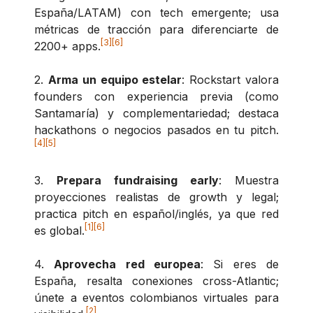
España/LATAM) con tech emergente; usa
métricas de tracción para diferenciarte de
[3]
[6]
2200+ apps.
2.
Arma un equipo estelar
: Rockstart valora
founders con experiencia previa (como
Santamaría) y complementariedad; destaca
hackathons o negocios pasados en tu pitch.
[4]
[5]
3.
Prepara fundraising early
: Muestra
proyecciones realistas de growth y legal;
practica pitch en español/inglés, ya que red
[1]
[6]
es global.
4.
Aprovecha red europea
: Si eres de
España, resalta conexiones cross-Atlantic;
únete a eventos colombianos virtuales para
[2]