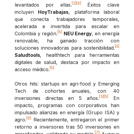
[2]
[6]
levantados por ellas.
Éxitos clave
incluyen
HoyTrabajas
, plataforma laboral
que conecta trabajadores temporales,
acelerada e invertida para escalar en
[5]
Colombia y región.
NEU Energy
, en energía
renovable, ha ganado tracción con
[5]
soluciones innovadoras para sostenibilidad.
Saludtools
, healthtech para herramientas
digitales de salud, destaca por impacto en
[5]
acceso médico.
Otros hits: startups en agri-food y Emerging
Tech de cohortes anuales, con 40
[3]
[5]
inversiones directas en 5 años.
En
impacto, programas con corporativos han
impulsado alianzas en energía (Grupo ISA) y
[6]
agro.
Recientemente, entregaron el primer
retorno a inversores tras 50 inversiones en
[7]
microfondos, validando su modelo.
Aunque