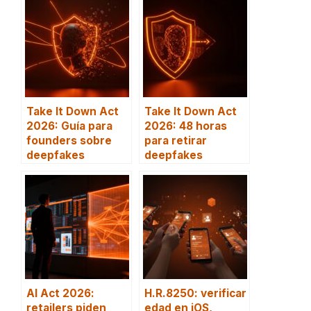
Take It Down Act
Take It Down Act
2026: Guía para
2026: 48 horas
founders sobre
para retirar
deepfakes
deepfakes
AI Act 2026:
H.R.8250: verificar
retailers piden
edad en iOS,