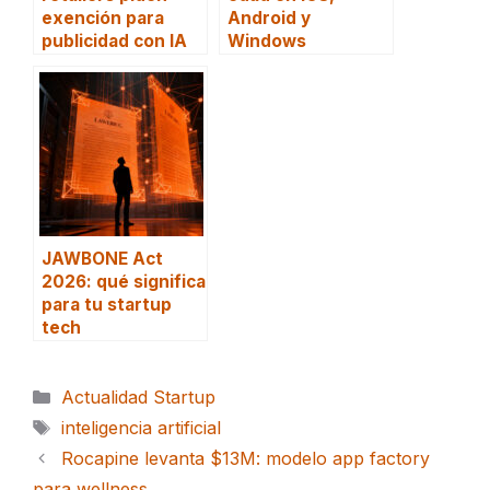
exención para
Android y
publicidad con IA
Windows
JAWBONE Act
2026: qué significa
para tu startup
tech
Categorías
Actualidad Startup
Etiquetas
inteligencia artificial
Rocapine levanta $13M: modelo app factory
para wellness