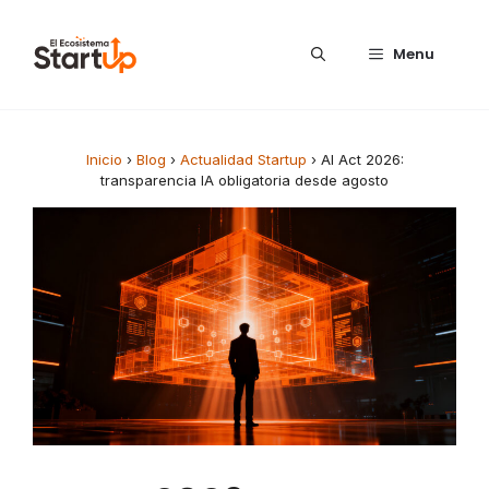
Saltar al contenido
Menu
Inicio
›
Blog
›
Actualidad Startup
›
AI Act 2026:
transparencia IA obligatoria desde agosto