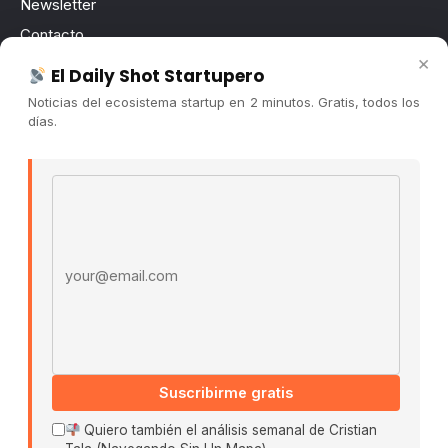
Newsletter
Contacto
×
Publicidad
El Daily Shot Startupero
Convocatorias
Noticias del ecosistema startup en 2 minutos. Gratis, todos los
días.
COMUNIDAD
Comunidad (Skool) ↗
Email address
Blog Cristian Tala ↗
Es La Hora de Aprender ↗
© 2026 El Ecosistema Startup. Todos los derechos
reservados.
Políticas De Privacidad · Términos De Uso
Suscribirme gratis
Buscar:
Quiero también el análisis semanal de Cristian