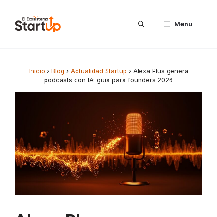
Saltar al contenido
Menu
Inicio
›
Blog
›
Actualidad Startup
›
Alexa Plus genera
podcasts con IA: guía para founders 2026