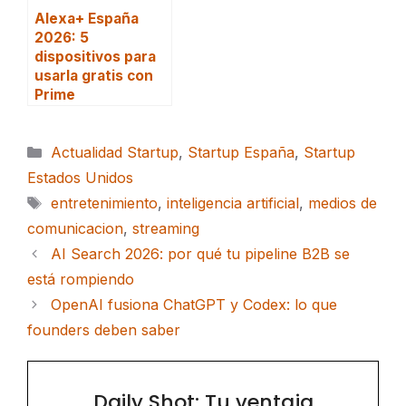
Alexa+ España
2026: 5
dispositivos para
usarla gratis con
Prime
Categorías
Actualidad Startup
,
Startup España
,
Startup
Estados Unidos
Etiquetas
entretenimiento
,
inteligencia artificial
,
medios de
comunicacion
,
streaming
AI Search 2026: por qué tu pipeline B2B se
está rompiendo
OpenAI fusiona ChatGPT y Codex: lo que
founders deben saber
Daily Shot: Tu ventaja