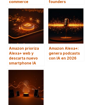
commerce
founders
Amazon prioriza
Amazon Alexa+:
Alexa+ web y
genera podcasts
descarta nuevo
con IA en 2026
smartphone IA