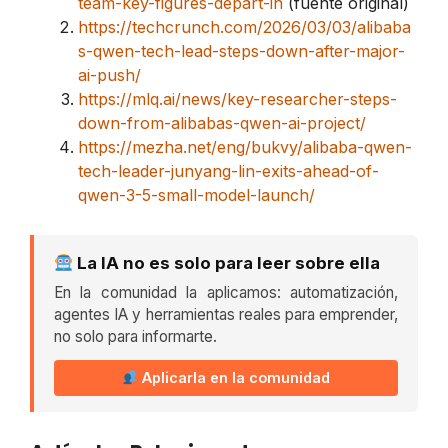
team-key-figures-depart-in
(fuente original)
https://techcrunch.com/2026/03/03/alibaba
s-qwen-tech-lead-steps-down-after-major-
ai-push/
https://mlq.ai/news/key-researcher-steps-
down-from-alibabas-qwen-ai-project/
https://mezha.net/eng/bukvy/alibaba-qwen-
tech-leader-junyang-lin-exits-ahead-of-
qwen-3-5-small-model-launch/
La IA no es solo para leer sobre ella
En la comunidad la aplicamos: automatización,
agentes IA y herramientas reales para emprender,
no solo para informarte.
Aplicarla en la comunidad