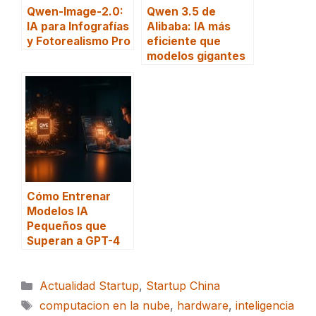
Qwen-Image-2.0:
Qwen 3.5 de
IA para Infografías
Alibaba: IA más
y Fotorealismo Pro
eficiente que
modelos gigantes
Cómo Entrenar
Modelos IA
Pequeños que
Superan a GPT-4
Categorías
Actualidad Startup
,
Startup China
Etiquetas
computacion en la nube
,
hardware
,
inteligencia