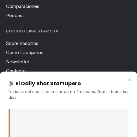
Comparaciones
Pódcast
ECOSISTEMA STARTUP
Sobre nosotros
Cómo trabajamos
Newsletter
Contacto
×
Publicidad
El Daily Shot Startupero
Convocatorias
Noticias del ecosistema startup en 2 minutos. Gratis, todos los
días.
COMUNIDAD
Comunidad (Skool) ↗
Email address
Blog Cristian Tala ↗
Es La Hora de Aprender ↗