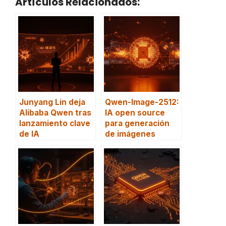
Artículos Relacionados:
Junyang Lin deja
Qwen-Image-2512:
Alibaba Qwen tras
IA open source
lanzamiento clave
para generación
de IA
de imágenes