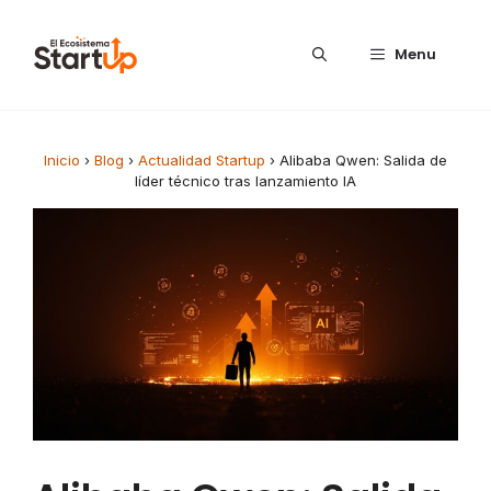
Saltar al contenido
Menu
Inicio
›
Blog
›
Actualidad Startup
›
Alibaba Qwen: Salida de
líder técnico tras lanzamiento IA