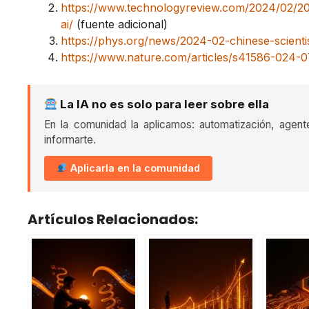
https://www.technologyreview.com/2024/02/20/
ai/
(fuente adicional)
https://phys.org/news/2024-02-chinese-scienti
https://www.nature.com/articles/s41586-024-
La IA no es solo para leer sobre ella
En la comunidad la aplicamos: automatización, agent
informarte.
Aplicarla en la comunidad
Artículos Relacionados: