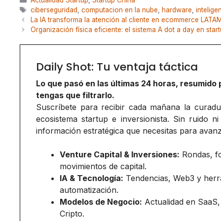
Actualidad Startup
,
Startup China
Etiquetas
ciberseguridad
,
computacion en la nube
,
hardware
,
inteligen
La IA transforma la atención al cliente en ecommerce LATA
Organización física eficiente: el sistema A dot a day en star
Daily Shot: Tu ventaja táctica
Lo que pasó en las últimas 24 horas, resumido 
tengas que filtrarlo.
Suscríbete para recibir cada mañana la curadurí
ecosistema startup e inversionista. Sin ruido ni
información estratégica que necesitas para avanz
Venture Capital & Inversiones:
Rondas, f
movimientos de capital.
IA & Tecnología:
Tendencias, Web3 y herr
automatización.
Modelos de Negocio:
Actualidad en SaaS,
Cripto.