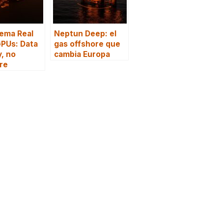
lema Real
Neptun Deep: el
GPUs: Data
gas offshore que
y, no
cambia Europa
re