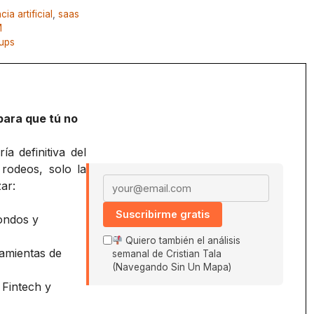
cia artificial
,
saas
M
tups
para que tú no
a definitiva del
 rodeos, solo la
Email address
ar:
Suscribirme gratis
ondos y
Quiero también el análisis
amientas de
semanal de Cristian Tala
(Navegando Sin Un Mapa)
 Fintech y