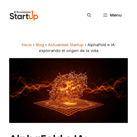
Saltar al contenido
Menu
Inicio
›
Blog
›
Actualidad Startup
›
AlphaFold e IA:
explorando el origen de la vida