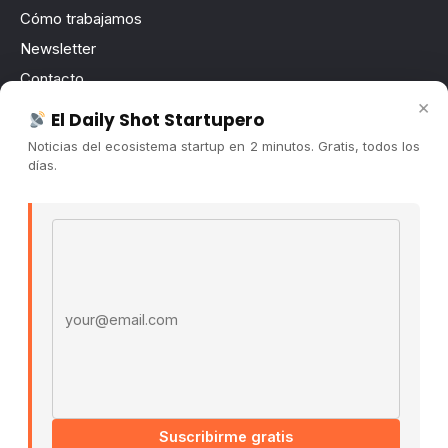
Cómo trabajamos
Newsletter
Contacto
×
Publicidad
El Daily Shot Startupero
Convocatorias
Noticias del ecosistema startup en 2 minutos. Gratis, todos los
días.
COMUNIDAD
Comunidad (Skool) ↗
Email address
Blog Cristian Tala ↗
Es La Hora de Aprender ↗
© 2026 El Ecosistema Startup. Todos los derechos
reservados.
Políticas De Privacidad · Términos De Uso
Suscribirme gratis