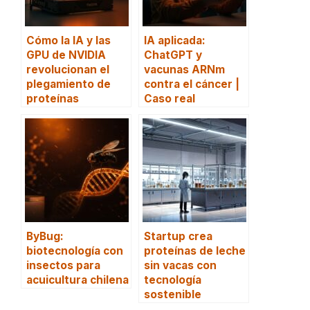
Cómo la IA y las
IA aplicada:
GPU de NVIDIA
ChatGPT y
revolucionan el
vacunas ARNm
plegamiento de
contra el cáncer |
proteínas
Caso real
ByBug:
Startup crea
biotecnología con
proteínas de leche
insectos para
sin vacas con
acuicultura chilena
tecnología
sostenible