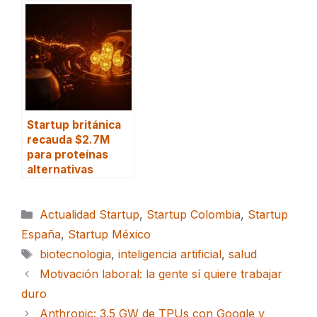
Startup británica
recauda $2.7M
para proteínas
alternativas
Categorías
Actualidad Startup
,
Startup Colombia
,
Startup
España
,
Startup México
Etiquetas
biotecnologia
,
inteligencia artificial
,
salud
Motivación laboral: la gente sí quiere trabajar
duro
Anthropic: 3.5 GW de TPUs con Google y