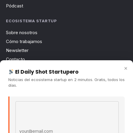
Pódcast
ECOSISTEMA STARTUP
Sobre nosotros
Cómo trabajamos
Newsletter
Contacto
×
Publicidad
El Daily Shot Startupero
Convocatorias
Noticias del ecosistema startup en 2 minutos. Gratis, todos los
días.
COMUNIDAD
Comunidad (Skool) ↗
Email address
Blog Cristian Tala ↗
Es La Hora de Aprender ↗