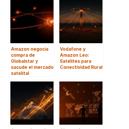
Amazon negocia
Vodafone y
compra de
Amazon Leo:
Globalstar y
Satélites para
sacude el mercado
Conectividad Rural
satelital