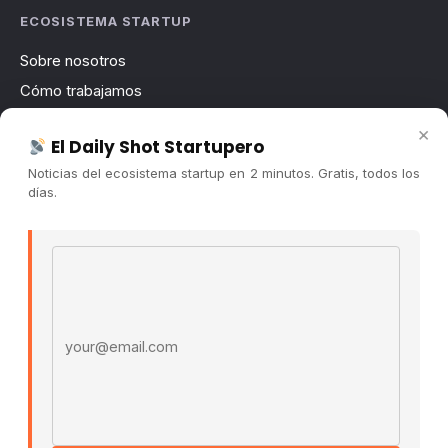
ECOSISTEMA STARTUP
Sobre nosotros
Cómo trabajamos
Newsletter
×
El Daily Shot Startupero
Contacto
Noticias del ecosistema startup en 2 minutos. Gratis, todos los
Publicidad
días.
Convocatorias
Email address
COMUNIDAD
Comunidad (Skool) ↗
Blog Cristian Tala ↗
Es La Hora de Aprender ↗
© 2026 El Ecosistema Startup. Todos los derechos
reservados.