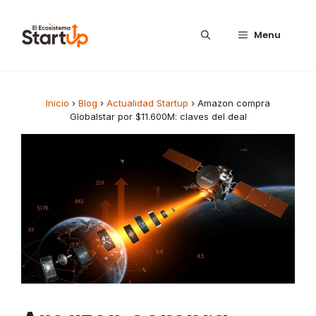
Saltar al contenido
Menu
Inicio
›
Blog
›
Actualidad Startup
›
Amazon compra
Globalstar por $11.600M: claves del deal