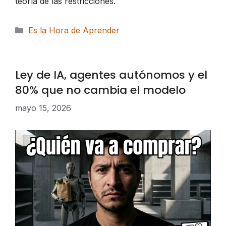
teoría de las restricciones.
Categorías
Es la Hora de Aprender
Ley de IA, agentes autónomos y el
80% que no cambia el modelo
mayo 15, 2026