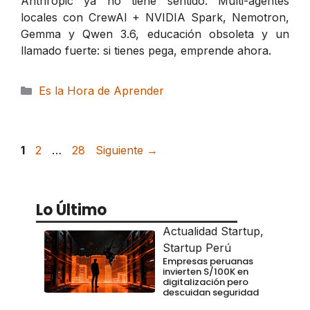
Anthropic ya no tiene sentido. Multi-agentes
locales con CrewAI + NVIDIA Spark, Nemotron,
Gemma y Qwen 3.6, educación obsoleta y un
llamado fuerte: si tienes pega, emprende ahora.
Categorías
Es la Hora de Aprender
Página
Página
Página
1
2
…
28
Siguiente
→
Lo Último
Actualidad Startup
,
Startup Perú
Empresas peruanas
invierten S/100K en
digitalización pero
descuidan seguridad