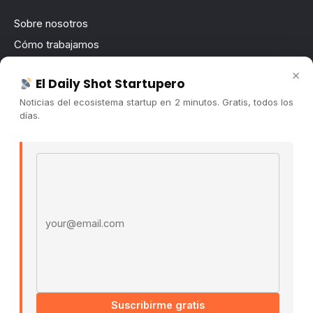
Sobre nosotros
Cómo trabajamos
Newsletter
×
El Daily Shot Startupero
Contacto
Noticias del ecosistema startup en 2 minutos. Gratis, todos los
Publicidad
días.
Convocatorias
Email address
COMUNIDAD
Comunidad (Skool) ↗
Blog Cristian Tala ↗
Es La Hora de Aprender ↗
© 2026 El Ecosistema Startup. Todos los derechos
reservados.
Políticas De Privacidad · Términos De Uso
Suscribirme gratis