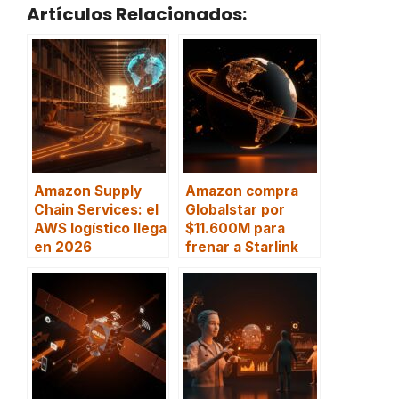
Artículos Relacionados:
Amazon Supply
Amazon compra
Chain Services: el
Globalstar por
AWS logístico llega
$11.600M para
en 2026
frenar a Starlink