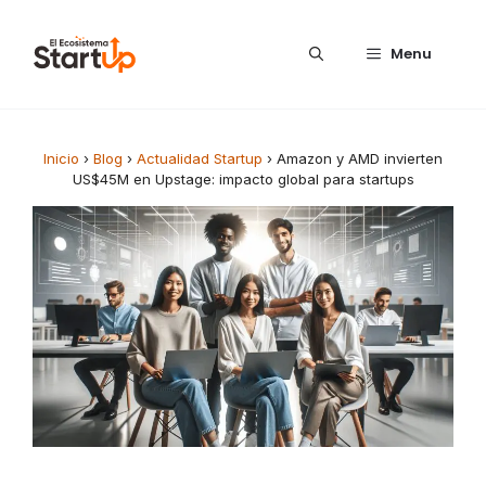
Saltar al contenido
Menu
Inicio
›
Blog
›
Actualidad Startup
›
Amazon y AMD invierten
US$45M en Upstage: impacto global para startups