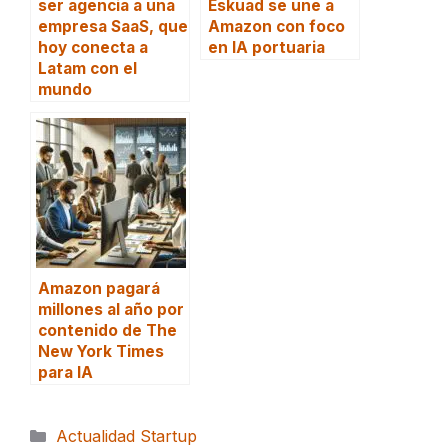
ser agencia a una
Eskuad se une a
empresa SaaS, que
Amazon con foco
hoy conecta a
en IA portuaria
Latam con el
mundo
Amazon pagará
millones al año por
contenido de The
New York Times
para IA
Categorías
Actualidad Startup