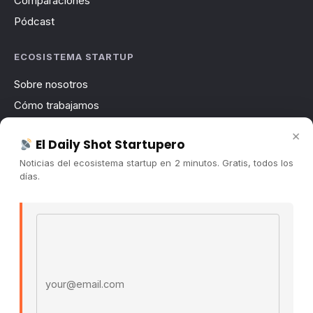
Comparaciones
Pódcast
ECOSISTEMA STARTUP
Sobre nosotros
Cómo trabajamos
Newsletter
×
El Daily Shot Startupero
Contacto
Noticias del ecosistema startup en 2 minutos. Gratis, todos los
Publicidad
días.
Convocatorias
Email address
COMUNIDAD
Comunidad (Skool) ↗
Blog Cristian Tala ↗
Es La Hora de Aprender ↗