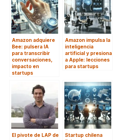
Amazon adquiere
Amazon impulsa la
Bee: pulsera IA
inteligencia
para transcribir
artificial y presiona
conversaciones,
a Apple: lecciones
impacto en
para startups
startups
El pivote de LAP de
Startup chilena