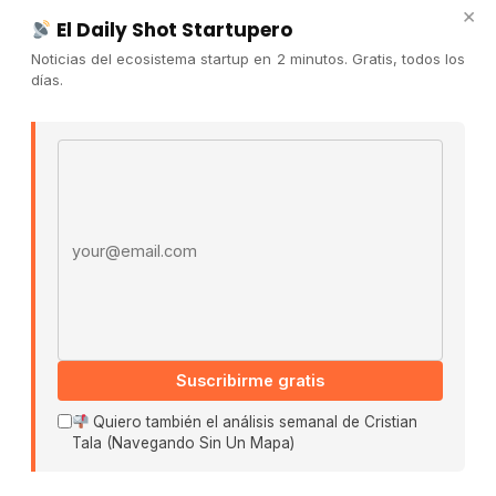
×
Publicidad
El Daily Shot Startupero
Convocatorias
Noticias del ecosistema startup en 2 minutos. Gratis, todos los
días.
COMUNIDAD
Comunidad (Skool) ↗
Email address
Blog Cristian Tala ↗
Es La Hora de Aprender ↗
© 2026 El Ecosistema Startup. Todos los derechos
reservados.
Políticas De Privacidad · Términos De Uso
Suscribirme gratis
Buscar:
Quiero también el análisis semanal de Cristian
Tala (Navegando Sin Un Mapa)