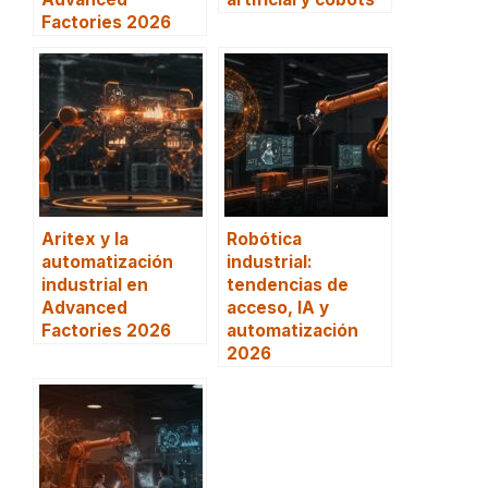
Factories 2026
Aritex y la
Robótica
automatización
industrial:
industrial en
tendencias de
Advanced
acceso, IA y
Factories 2026
automatización
2026