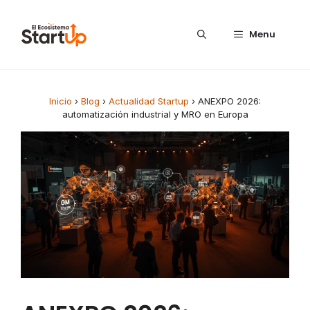
Saltar al contenido
Menu
Inicio
›
Blog
›
Actualidad Startup
›
ANEXPO 2026:
automatización industrial y MRO en Europa