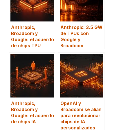
Anthropic,
Anthropic: 3.5 GW
Broadcom y
de TPUs con
Google: el acuerdo
Google y
de chips TPU
Broadcom
Anthropic,
OpenAI y
Broadcom y
Broadcom se alían
Google: el acuerdo
para revolucionar
de chips IA
chips de IA
personalizados