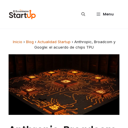
Saltar al contenido
Menu
Inicio
›
Blog
›
Actualidad Startup
›
Anthropic, Broadcom y
Google: el acuerdo de chips TPU