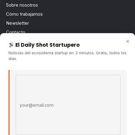
Sobre nosotros
Cómo trabajamos
Newsletter
Contacto
×
Publicidad
El Daily Shot Startupero
Convocatorias
Noticias del ecosistema startup en 2 minutos. Gratis, todos los
días.
COMUNIDAD
Comunidad (Skool) ↗
Email address
Blog Cristian Tala ↗
Es La Hora de Aprender ↗
© 2026 El Ecosistema Startup. Todos los derechos
reservados.
Políticas De Privacidad · Términos De Uso