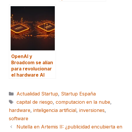
OpenAI y
Broadcom se alían
para revolucionar
el hardware AI
Categorías
Actualidad Startup
,
Startup España
Etiquetas
capital de riesgo
,
computacion en la nube
,
hardware
,
inteligencia artificial
,
inversiones
,
software
Nutella en Artemis II: ¿publicidad encubierta en