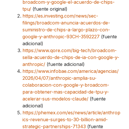
broadcom-y-google-el-acuerdo-de-chips-
tpu/
(fuente original)
https://es.investing.com/news/sec-
filings/broadcom-anuncia-acuerdos-de-
suministro-de-chips-a-largo-plazo-con-
google-y-anthropic-93CH-3592227
(fuente
adicional)
https://www.qore.com/big-tech/broadcom-
sella-acuerdo-de-chips-de-ia-con-google-y-
anthropic/
(fuente adicional)
https://www.infobae.com/america/agencias/
2026/04/07/anthropic-amplia-su-
colaboracion-con-google-y-broadcom-
para-obtener-mas-capacidad-de-tpu-y-
acelerar-sus-modelos-claude/
(fuente
adicional)
https://phemex.com/es/news/article/anthrop
ics-revenue-surges-to-30-billion-amid-
strategic-partnerships-71343
(fuente