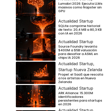
Lumabri 2026: Ejecuta LLMs
masivos como Napster sin
GPU
Actualidad Startup
SQLite comprime historial
de texto: 20,4 MB a 80,3 KB
con IA en 2026
Actualidad Startup
Source Foundry levanta
$400M a $5B valuación
para desafiar a ASML en
chips IA 2026
Actualidad Startup
,
Startup Nueva Zelanda
Propel: el SaaS que rescata
a los artistas en Nueva
Zelanda
Actualidad Startup
ARK Alliance: 15.300M
identificadores
persistentes para startups
en 2026
Actualidad Startup
,