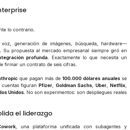
nterprise
te lo contrario.
e voz, generación de imágenes, búsqueda, hardware—
 Su propuesta al mercado empresarial siempre giró en
ntegración profunda
. Exactamente lo que necesita un
 firmar un contrato de seis cifras.
thropic
que pagan más de
100.000 dólares anuales
se
s cuentas figuran
Pfizer
,
Goldman Sachs
,
Uber
,
Netflix
,
dos Unidos
. No son experimentos: son despliegues reales
ida el liderazgo
Cowork
, una plataforma unificada con subagentes y