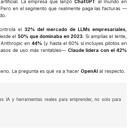
 artificial. La empresa que lanzó
ChatGPT
al mundo en
 Pero en el segmento que realmente paga las facturas —
do.
ntrola el
32% del mercado de LLMs empresariales
,
desde el
50% que dominaba en 2023
. Si amplías el lente,
e Anthropic en
44%
(y hasta el 60% si incluyes pilotos en
 casos de uso más rentables—
Claude lidera con el 42%
serio. La pregunta es qué va a hacer
OpenAI
al respecto.
es IA y herramientas reales para emprender, no solo para