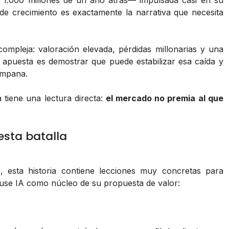
 1.000 millones de un año atrás— impulsada casi en su
 de crecimiento es exactamente la narrativa que necesita
compleja: valoración elevada, pérdidas millonarias y una
apuesta es demostrar que puede estabilizar esa caída y
campana.
 tiene una lectura directa:
el mercado no premia al que
sta batalla
, esta historia contiene lecciones muy concretas para
use IA como núcleo de su propuesta de valor: