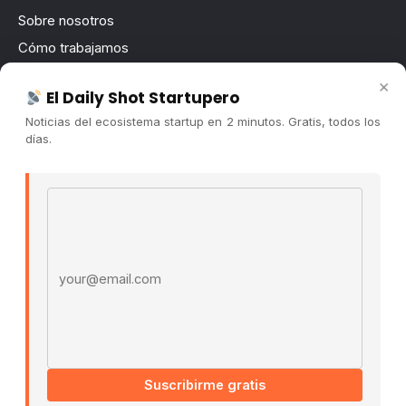
Sobre nosotros
Cómo trabajamos
Newsletter
×
El Daily Shot Startupero
Contacto
Noticias del ecosistema startup en 2 minutos. Gratis, todos los
Publicidad
días.
Convocatorias
Email address
COMUNIDAD
Comunidad (Skool) ↗
Blog Cristian Tala ↗
Es La Hora de Aprender ↗
© 2026 El Ecosistema Startup. Todos los derechos
reservados.
Políticas De Privacidad · Términos De Uso
Suscribirme gratis