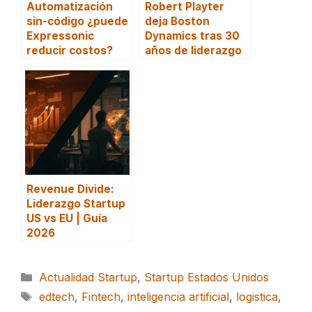
Automatización
Robert Playter
sin-código ¿puede
deja Boston
Expressonic
Dynamics tras 30
reducir costos?
años de liderazgo
Revenue Divide:
Liderazgo Startup
US vs EU | Guía
2026
Categorías
Actualidad Startup
,
Startup Estados Unidos
Etiquetas
edtech
,
Fintech
,
inteligencia artificial
,
logistica
,