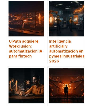
UiPath adquiere
Inteligencia
WorkFusion:
artificial y
automatización IA
automatización en
para fintech
pymes industriales
2026