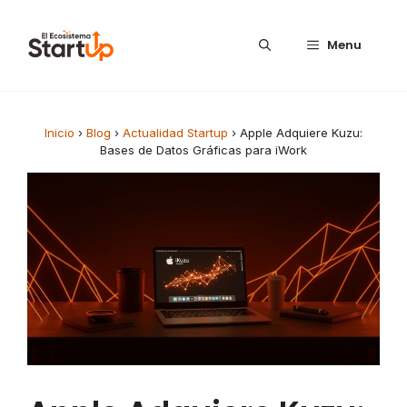
Saltar al contenido
Menu
Inicio
›
Blog
›
Actualidad Startup
›
Apple Adquiere Kuzu:
Bases de Datos Gráficas para iWork