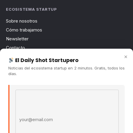
ECOSISTEMA STARTUP
Sobre nosotros
Cómo trabajamos
Newsletter
Contacto
×
Publicidad
El Daily Shot Startupero
Convocatorias
Noticias del ecosistema startup en 2 minutos. Gratis, todos los
días.
COMUNIDAD
Comunidad (Skool) ↗
Email address
Blog Cristian Tala ↗
Es La Hora de Aprender ↗
© 2026 El Ecosistema Startup. Todos los derechos
reservados.