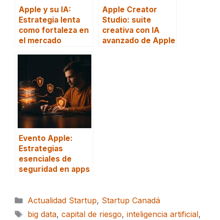
Apple y su IA:
Apple Creator
Estrategia lenta
Studio: suite
como fortaleza en
creativa con IA
el mercado
avanzado de Apple
Evento Apple:
Estrategias
esenciales de
seguridad en apps
Categorías
Actualidad Startup
,
Startup Canadá
Etiquetas
big data
,
capital de riesgo
,
inteligencia artificial
,