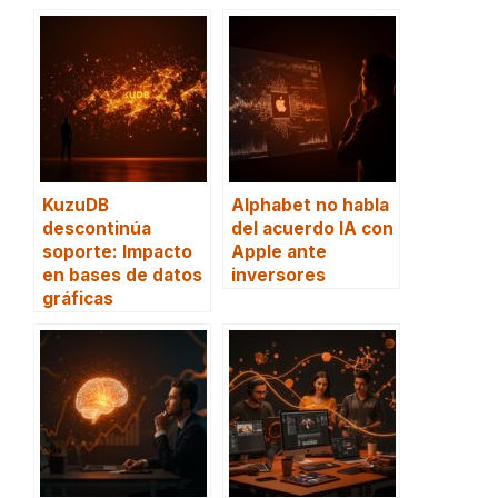
KuzuDB
Alphabet no habla
descontinúa
del acuerdo IA con
soporte: Impacto
Apple ante
en bases de datos
inversores
gráficas