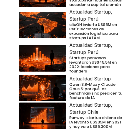
startups latinoamericanas
acceden a capital alemán
Actualidad Startup
,
Startup Perú
clicOH invierte US$5M en
Perú: lecciones de
expansión logística para
startups LATAM
Actualidad Startup
,
Startup Perú
Startups peruanas
levantaron US$45,5M en
2022: lecciones para
founders
Actualidad Startup
Qwen 3.8-Max y Claude
Opus 5: por qué los
benchmarks no predicen tu
factura de IA
Actualidad Startup
,
Startup Chile
Runway: startup chilena de
IA levantó US$35M en 2021
y hoy vale US$5.300M