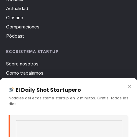
Actualidad
Glosario
Comparaciones
Pódcast
ECOSISTEMA STARTUP
Sobre nosotros
Cómo trabajamos
Newsletter
×
El Daily Shot Startupero
Contacto
Noticias del ecosistema startup en 2 minutos. Gratis, todos los
Publicidad
días.
Convocatorias
Email address
COMUNIDAD