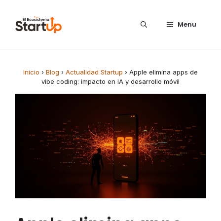
Saltar al contenido
Menu
Inicio
›
Blog
›
Actualidad Startup
›
Apple elimina apps de
vibe coding: impacto en IA y desarrollo móvil