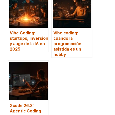
Vibe Coding:
Vibe coding:
startups, inversión
cuando la
y auge de la IA en
programación
2025
asistida es un
hobby
Xcode 26.3:
Agentic Coding