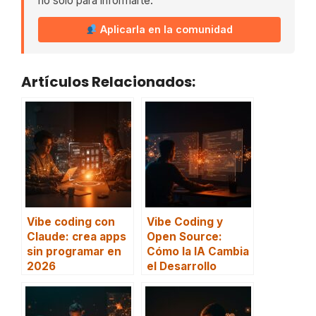
no solo para informarte.
Aplicarla en la comunidad
Artículos Relacionados:
Vibe coding con
Vibe Coding y
Claude: crea apps
Open Source:
sin programar en
Cómo la IA Cambia
2026
el Desarrollo