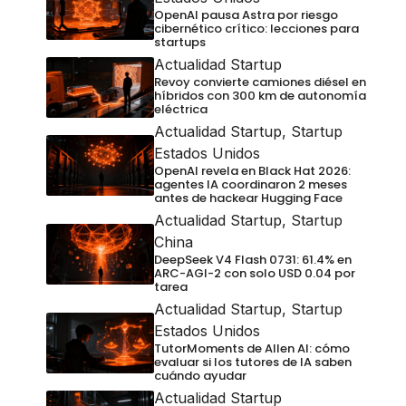
OpenAI pausa Astra por riesgo
cibernético crítico: lecciones para
startups
Actualidad Startup
Revoy convierte camiones diésel en
híbridos con 300 km de autonomía
eléctrica
Actualidad Startup
,
Startup
Estados Unidos
OpenAI revela en Black Hat 2026:
agentes IA coordinaron 2 meses
antes de hackear Hugging Face
Actualidad Startup
,
Startup
China
DeepSeek V4 Flash 0731: 61.4% en
ARC-AGI-2 con solo USD 0.04 por
tarea
Actualidad Startup
,
Startup
Estados Unidos
TutorMoments de Allen AI: cómo
evaluar si los tutores de IA saben
cuándo ayudar
Actualidad Startup