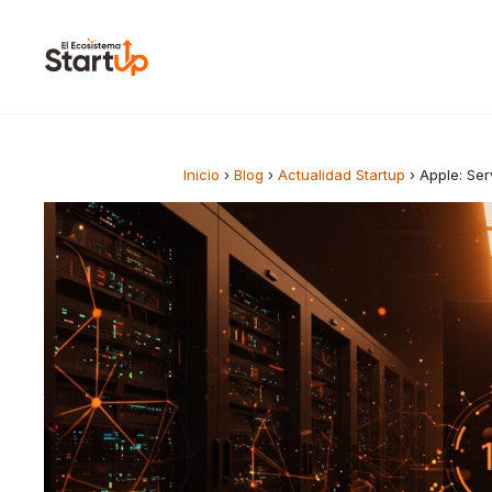
Saltar al contenido
Inicio
›
Blog
›
Actualidad Startup
›
Apple: Ser