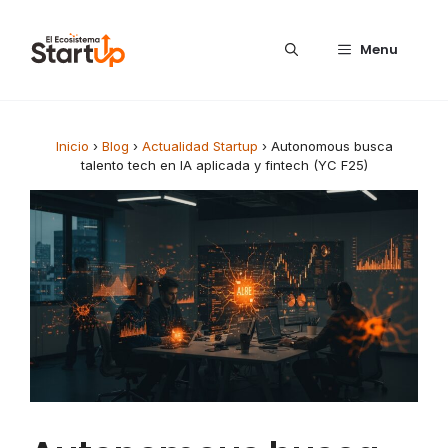
Saltar al contenido
Menu
Inicio
›
Blog
›
Actualidad Startup
›
Autonomous busca
talento tech en IA aplicada y fintech (YC F25)