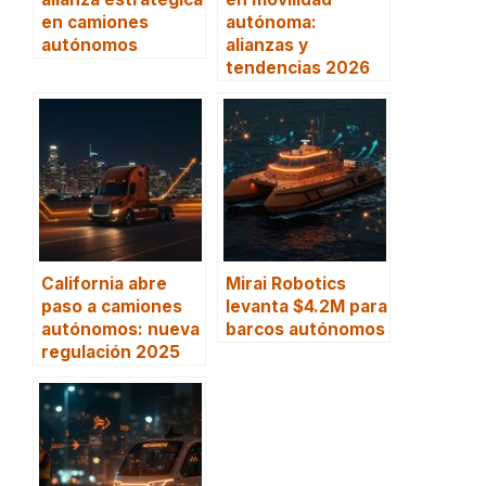
en camiones
autónoma:
autónomos
alianzas y
tendencias 2026
California abre
Mirai Robotics
paso a camiones
levanta $4.2M para
autónomos: nueva
barcos autónomos
regulación 2025