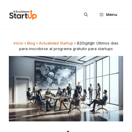
Saltar al contenido
Menu
Inicio
›
Blog
›
Actualidad Startup
›
B2Digit@l: Últimos días
para inscribirse al programa gratuito para startups