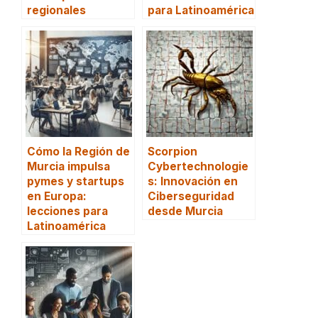
regionales
para Latinoamérica
Cómo la Región de
Scorpion
Murcia impulsa
Cybertechnologie
pymes y startups
s: Innovación en
en Europa:
Ciberseguridad
lecciones para
desde Murcia
Latinoamérica