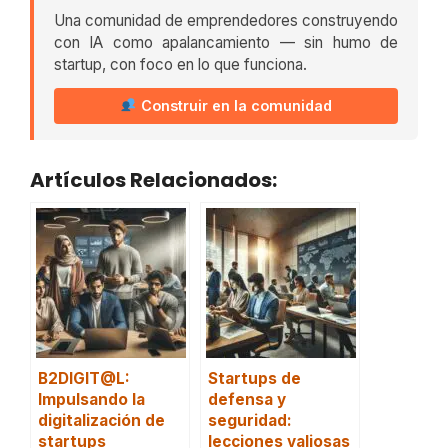
Una comunidad de emprendedores construyendo
con IA como apalancamiento — sin humo de
startup, con foco en lo que funciona.
Construir en la comunidad
Artículos Relacionados:
B2DIGIT@L:
Startups de
Impulsando la
defensa y
digitalización de
seguridad:
startups
lecciones valiosas