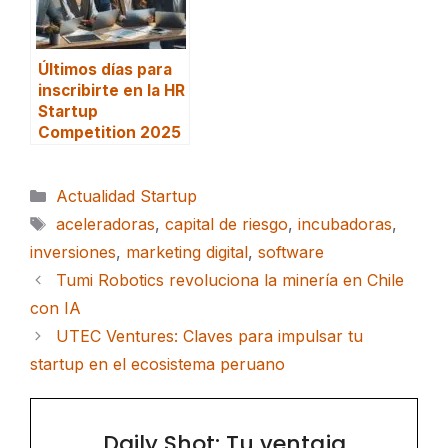
Últimos días para
inscribirte en la HR
Startup
Competition 2025
Categorías
Actualidad Startup
Etiquetas
aceleradoras
,
capital de riesgo
,
incubadoras
,
inversiones
,
marketing digital
,
software
Tumi Robotics revoluciona la minería en Chile
con IA
UTEC Ventures: Claves para impulsar tu
startup en el ecosistema peruano
Daily Shot: Tu ventaja