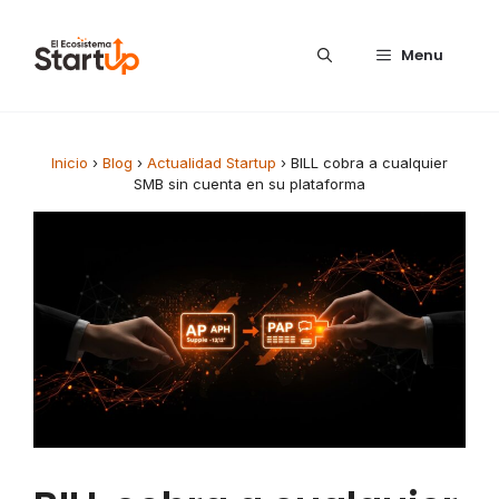
Saltar al contenido
Menu
Inicio
›
Blog
›
Actualidad Startup
›
BILL cobra a cualquier
SMB sin cuenta en su plataforma