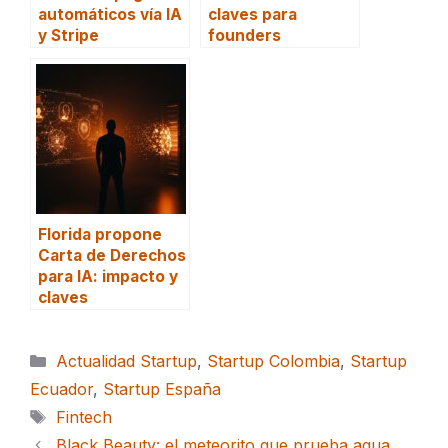
automáticos vía IA
claves para
y Stripe
founders
Florida propone
Carta de Derechos
para IA: impacto y
claves
Categorías
Actualidad Startup
,
Startup Colombia
,
Startup
Ecuador
,
Startup España
Etiquetas
Fintech
Black Beauty: el meteorito que prueba agua