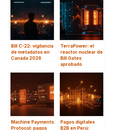
Bill C-22: vigilancia
TerraPower: el
de metadatos en
reactor nuclear de
Canada 2026
Bill Gates
aprobado
Machine Payments
Pagos digitales
Protocol: pagos
B2B en Perú: