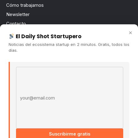
Cómo trabajamos
Newsletter
Contacto
×
Publicidad
El Daily Shot Startupero
Convocatorias
Noticias del ecosistema startup en 2 minutos. Gratis, todos los
días.
COMUNIDAD
Comunidad (Skool) ↗
Email address
Blog Cristian Tala ↗
Es La Hora de Aprender ↗
© 2026 El Ecosistema Startup. Todos los derechos
reservados.
Políticas De Privacidad · Términos De Uso
Suscribirme gratis