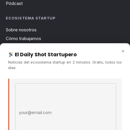
Pódcast
ECOSISTEMA STARTUP
Sobre nosotros
Cómo trabajamos
Newsletter
×
El Daily Shot Startupero
Contacto
Noticias del ecosistema startup en 2 minutos. Gratis, todos los
Publicidad
días.
Convocatorias
Email address
COMUNIDAD
Comunidad (Skool) ↗
Blog Cristian Tala ↗
Es La Hora de Aprender ↗