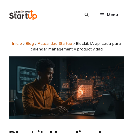
Saltar al contenido
Menu
Inicio
›
Blog
›
Actualidad Startup
›
Blockit: IA aplicada para
calendar management y productividad