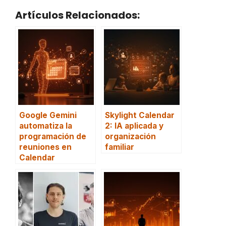
Artículos Relacionados:
Google Gemini
Skylight Calendar
automatiza la
2: IA aplicada y
programación de
organización
reuniones en
familiar
Calendar