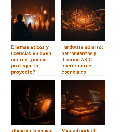
Dilemas éticos y
Hardware abierto:
licencias en open
herramientas y
source: ¿cómo
diseños ASIC
proteger tu
open-source
proyecto?
esenciales
¿Existen licencias
Mousefood: UI