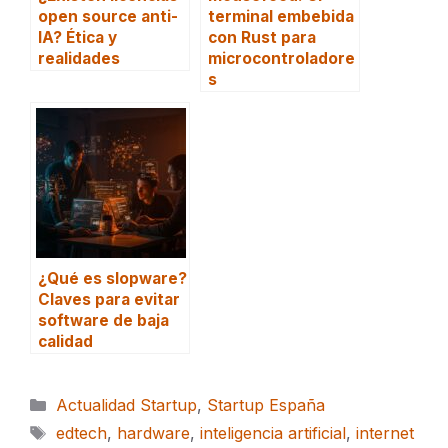
open source anti-
terminal embebida
IA? Ética y
con Rust para
realidades
microcontroladore
s
¿Qué es slopware?
Claves para evitar
software de baja
calidad
Categorías
Actualidad Startup
,
Startup España
Etiquetas
edtech
,
hardware
,
inteligencia artificial
,
internet