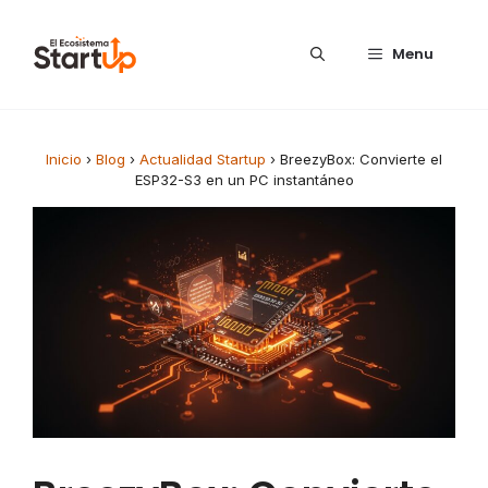
Saltar al contenido
Menu
Inicio
›
Blog
›
Actualidad Startup
›
BreezyBox: Convierte el
ESP32-S3 en un PC instantáneo