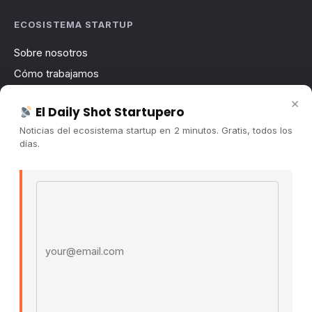
ECOSISTEMA STARTUP
Sobre nosotros
Cómo trabajamos
Newsletter
×
El Daily Shot Startupero
Contacto
Noticias del ecosistema startup en 2 minutos. Gratis, todos los
Publicidad
días.
Convocatorias
Email address
COMUNIDAD
Comunidad (Skool) ↗
Blog Cristian Tala ↗
Es La Hora de Aprender ↗
© 2026 El Ecosistema Startup. Todos los derechos
reservados.