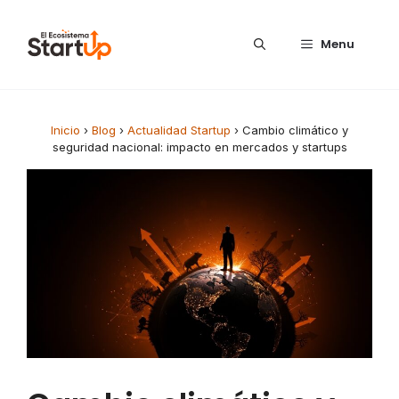
Saltar al contenido
Menu
Inicio
›
Blog
›
Actualidad Startup
›
Cambio climático y
seguridad nacional: impacto en mercados y startups