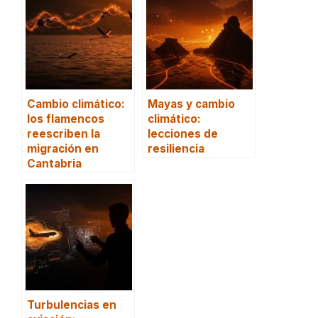
Cambio climático:
Mayas y cambio
los flamencos
climático:
reescriben la
lecciones de
migración en
resiliencia
Cantabria
Turbulencias en