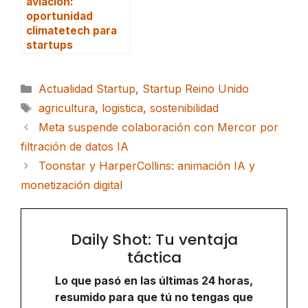
aviación:
oportunidad
climatetech para
startups
Categorías
Actualidad Startup
,
Startup Reino Unido
Etiquetas
agricultura
,
logistica
,
sostenibilidad
Meta suspende colaboración con Mercor por
filtración de datos IA
Toonstar y HarperCollins: animación IA y
monetización digital
Daily Shot: Tu ventaja
táctica
Lo que pasó en las últimas 24 horas,
resumido para que tú no tengas que