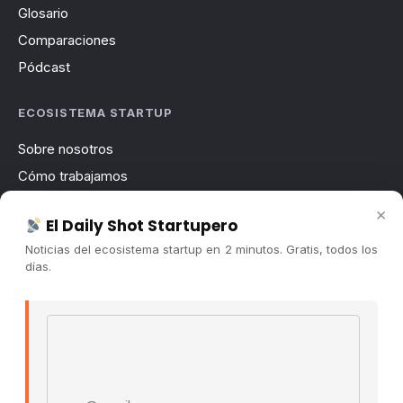
Glosario
Comparaciones
Pódcast
ECOSISTEMA STARTUP
Sobre nosotros
Cómo trabajamos
Newsletter
×
El Daily Shot Startupero
Contacto
Noticias del ecosistema startup en 2 minutos. Gratis, todos los
Publicidad
días.
Convocatorias
Email address
COMUNIDAD
Comunidad (Skool) ↗
Blog Cristian Tala ↗