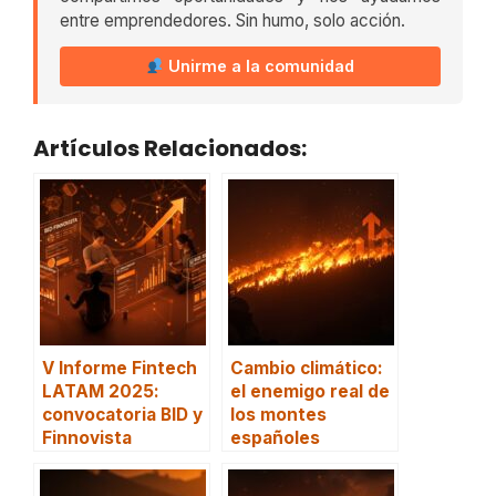
entre emprendedores. Sin humo, solo acción.
Unirme a la comunidad
Artículos Relacionados:
V Informe Fintech
Cambio climático:
LATAM 2025:
el enemigo real de
convocatoria BID y
los montes
Finnovista
españoles