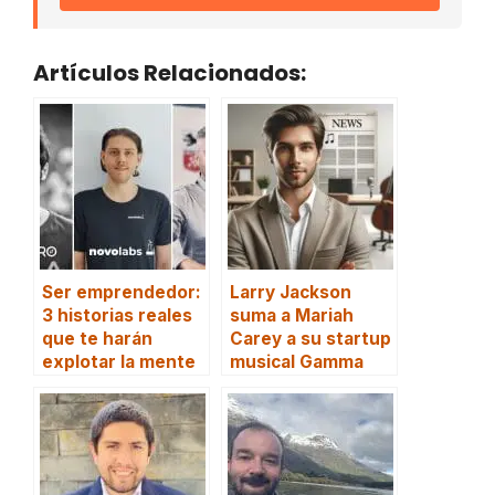
Artículos Relacionados:
Ser emprendedor:
Larry Jackson
3 historias reales
suma a Mariah
que te harán
Carey a su startup
explotar la mente
musical Gamma