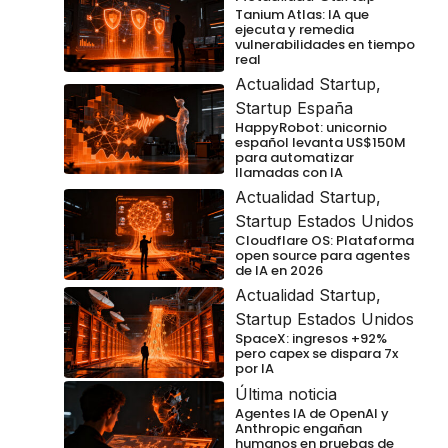
Tanium Atlas: IA que
ejecuta y remedia
vulnerabilidades en tiempo
real
Actualidad Startup
,
Startup España
HappyRobot: unicornio
español levanta US$150M
para automatizar
llamadas con IA
Actualidad Startup
,
Startup Estados Unidos
Cloudflare OS: Plataforma
open source para agentes
de IA en 2026
Actualidad Startup
,
Startup Estados Unidos
SpaceX: ingresos +92%
pero capex se dispara 7x
por IA
Última noticia
Agentes IA de OpenAI y
Anthropic engañan
humanos en pruebas de