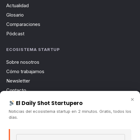
Actualidad
Glosario
Comparaciones
Pódcast
ECOSISTEMA STARTUP
Sobre nosotros
Cómo trabajamos
Newsletter
Contacto
×
Publicidad
El Daily Shot Startupero
Convocatorias
Noticias del ecosistema startup en 2 minutos. Gratis, todos los
días.
COMUNIDAD
Comunidad (Skool) ↗
Email address