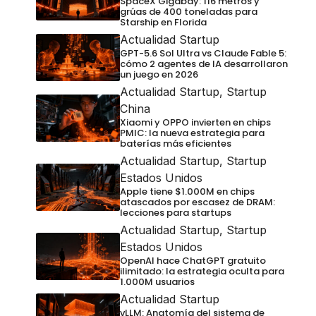
SpaceX Gigabay: 116 metros y
grúas de 400 toneladas para
Starship en Florida
Actualidad Startup
GPT-5.6 Sol Ultra vs Claude Fable 5:
cómo 2 agentes de IA desarrollaron
un juego en 2026
Actualidad Startup
,
Startup
China
Xiaomi y OPPO invierten en chips
PMIC: la nueva estrategia para
baterías más eficientes
Actualidad Startup
,
Startup
Estados Unidos
Apple tiene $1.000M en chips
atascados por escasez de DRAM:
lecciones para startups
Actualidad Startup
,
Startup
Estados Unidos
OpenAI hace ChatGPT gratuito
ilimitado: la estrategia oculta para
1.000M usuarios
Actualidad Startup
vLLM: Anatomía del sistema de