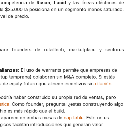
a competencia de
Rivian
,
Lucid
y las líneas eléctricas de
 de $25.000 la posiciona en un segmento menos saturado,
vel de precio.
para founders de retailtech, marketplace y sectores
alianzas:
El uso de warrants permite que empresas de
artup temprana) colaboren sin M&A completo. Si estás
 de equity futuro que alineen incentivos sin
dilución
odría haber construido su propia red de ventas, pero
stica
. Como founder, pregunta: ¿estás construyendo algo
hip es más rápido que el build.
 aparece en ambas mesas de
cap table
. Esto no es
égicos facilitan introducciones que generan valor