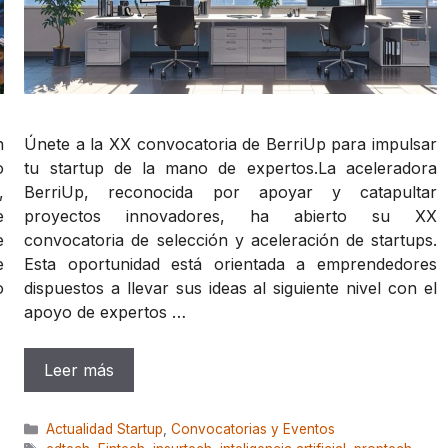
Únete a la XX convocatoria de BerriUp para impulsar
n
tu startup de la mano de expertos.La aceleradora
o
BerriUp, reconocida por apoyar y catapultar
,
proyectos innovadores, ha abierto su XX
e
convocatoria de selección y aceleración de startups.
e
Esta oportunidad está orientada a emprendedores
e
dispuestos a llevar sus ideas al siguiente nivel con el
o
apoyo de expertos …
Leer más
Categorías
Actualidad Startup
,
Convocatorias y Eventos
Etiquetas