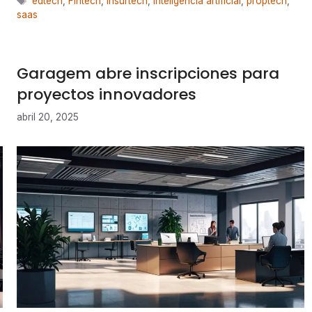
edtech
,
Fintech
,
insurtech
,
inteligencia artificial
,
proptech
,
saas
Garagem abre inscripciones para
proyectos innovadores
abril 20, 2025