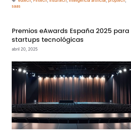
edtech
,
Fintech
,
insurtech
,
inteligencia artificial
,
proptech
,
saas
Premios eAwards España 2025 para
startups tecnológicas
abril 20, 2025