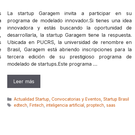
s
La startup Garagem invita a participar en su
a
programa de modelado innovador.Si tienes una idea
e
innovadora y estás buscando la oportunidad de
,
desarrollarla, la startup Garagem tiene la respuesta.
s
Ubicada en PUCRS, la universidad de renombre en
e
Brasil, Garagem está abriendo inscripciones para la
s
tercera edición de su prestigioso programa de
modelado de startups.Este programa …
Leer más
Categorías
Actualidad Startup
,
Convocatorias y Eventos
,
Startup Brasil
Etiquetas
edtech
,
Fintech
,
inteligencia artificial
,
proptech
,
saas