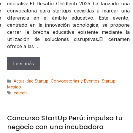
a
educativa.El Desafío Childtech 2025 ha lanzado una
e
convocatoria para startups decididas a marcar una
a
diferencia en el ámbito educativo. Este evento,
e
centrado en la innovación tecnológica, se propone
cerrar la brecha educativa existente mediante la
utilización de soluciones disruptivas.El certamen
ofrece a las …
Leer más
Categorías
Actualidad Startup
,
Convocatorias y Eventos
,
Startup
México
Etiquetas
edtech
Concurso StartUp Perú: impulsa tu
negocio con una incubadora