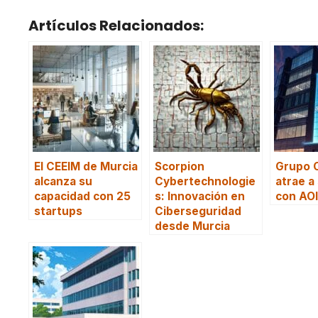
Artículos Relacionados:
El CEEIM de Murcia
Scorpion
Grupo 
alcanza su
Cybertechnologie
atrae a
capacidad con 25
s: Innovación en
con AO
startups
Ciberseguridad
desde Murcia