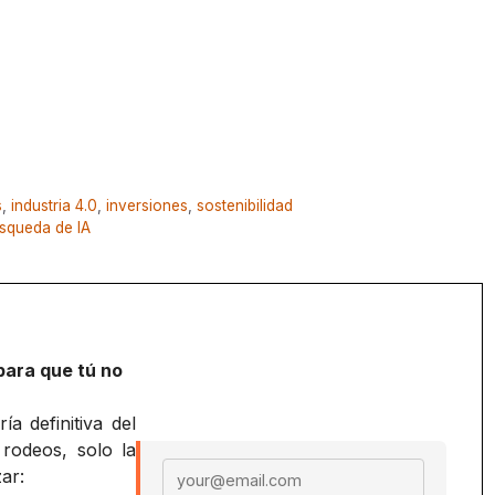
s
,
industria 4.0
,
inversiones
,
sostenibilidad
squeda de IA
para que tú no
a definitiva del
 rodeos, solo la
Email address
ar: