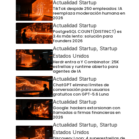
Actualidad Startup
TikTok despide 250 empleados: IA
reemplaza moderación humana en
2026
Actualidad Startup
PostgreSQL COUNT(DISTINCT) es
3.4x más lento: solución para
founders 2026
Actualidad Startup
,
Startup
Estados Unidos
Herdr entra a Y Combinator: 25K
estrellas y runtime abierto para
agentes de IA
Actualidad Startup
ChatGPT elimina límites de
conversación para usuarios
gratuitos con GPT-5.6 Luna
Actualidad Startup
Google: hackers extorsionan con
llamadas a firmas financieras en
2026
Actualidad Startup
,
Startup
Estados Unidos
Discovery Loop: 4 superestrellas de