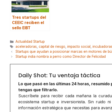
Tres startups del
CEEIC reciben el
sello EIBT
Categorías
Actualidad Startup
Etiquetas
aceleradoras
,
capital de riesgo
,
impacto social
,
incubadora
Startups que ayudan a posicionar marcas en motores de bú
Startup india nombra a perro como Director de Felicidad
Daily Shot: Tu ventaja táctica
Lo que pasó en las últimas 24 horas, resumido 
tengas que filtrarlo.
Suscríbete para recibir cada mañana la curadurí
ecosistema startup e inversionista. Sin ruido ni
información estratégica que necesitas para avanz