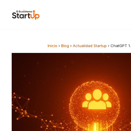
Saltar al contenido
Inicio
›
Blog
›
Actualidad Startup
›
ChatGPT 1.