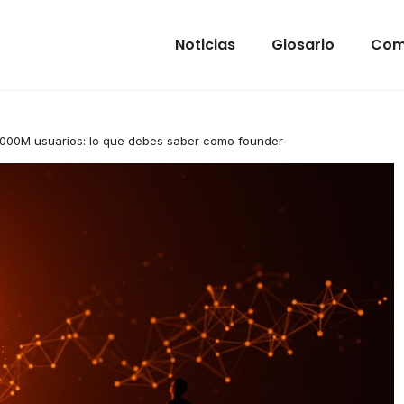
Noticias
Glosario
Com
000M usuarios: lo que debes saber como founder