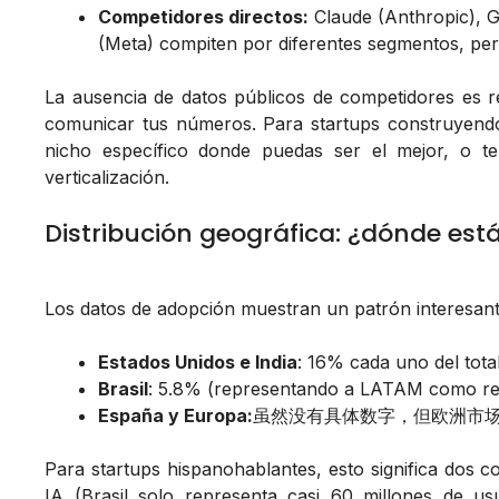
Competidores directos:
Claude (Anthropic), 
(Meta) compiten por diferentes segmentos, per
La ausencia de datos públicos de competidores es r
comunicar tus números. Para startups construyendo 
nicho específico donde puedas ser el mejor, o te
verticalización.
Distribución geográfica: ¿dónde está
Los datos de adopción muestran un patrón interesan
Estados Unidos e India
: 16% cada uno del tota
Brasil
: 5.8% (representando a LATAM como reg
España y Europa:
虽然没有具体数字，但欧洲市
Para startups hispanohablantes, esto significa dos
IA (Brasil solo representa casi 60 millones de us