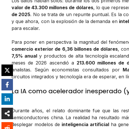
Los datos hablan solos: durante los dos primeros m
valor de 43.300 millones de dólares
, lo que repres
de 2025
. No se trata de un repunte puntual. Es la 
y que ahora, con la explosión de la demanda en
inte
para escalar.
Para poner en perspectiva la magnitud del fenóme
comercio exterior de 6,36 billones de dólares
, co
7,5% anual
y productos de alta tecnología escala
meses de 2026 ascendió a
213.600 millones de d
analistas. Según economistas consultados por
Ma
circuitos integrados y tecnología era de esperar, en lín
La IA como acelerador inesperado (y
Durante años, el relato dominante fue que las res
semiconductores china. La realidad ha resultado má
desplegar modelos de
inteligencia artificial
ha gener