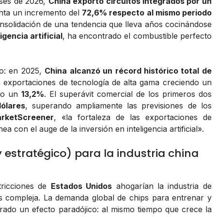
eses de 2026,
China exportó circuitos integrados por un
enta un incremento del
72,6% respecto al mismo periodo
consolidación de una tendencia que lleva años cocinándose
ligencia artificial
, ha encontrado el combustible perfecto
no: en 2025,
China alcanzó un récord histórico total de
n exportaciones de tecnología de alta gama creciendo un
ndo un
13,2%
. El superávit comercial de los primeros dos
ólares
, superando ampliamente las previsiones de los
rketScreener
, «la fortaleza de las exportaciones de
ea con el auge de la inversión en inteligencia artificial».
 estratégico) para la industria china
tricciones de
Estados Unidos
ahogarían la industria de
s compleja. La demanda global de chips para entrenar y
ado un efecto paradójico: al mismo tiempo que crece la