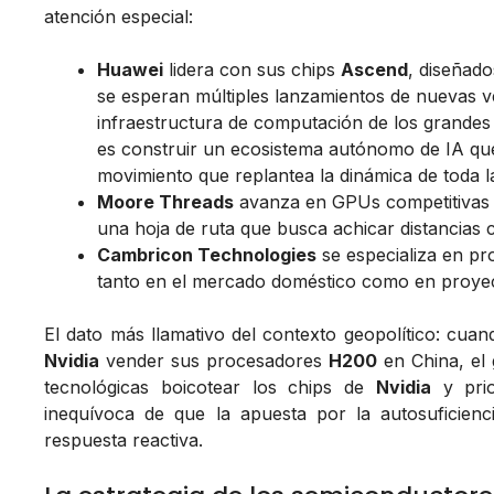
atención especial:
Huawei
lidera con sus chips
Ascend
, diseñad
se esperan múltiples lanzamientos de nuevas v
infraestructura de computación de los grandes 
es construir un ecosistema autónomo de IA qu
movimiento que replantea la dinámica de toda la
Moore Threads
avanza en GPUs competitivas p
una hoja de ruta que busca achicar distancias 
Cambricon Technologies
se especializa en pr
tanto en el mercado doméstico como en proyec
El dato más llamativo del contexto geopolítico: cua
Nvidia
vender sus procesadores
H200
en China, el
tecnológicas boicotear los chips de
Nvidia
y prio
inequívoca de que la apuesta por la autosuficienc
respuesta reactiva.