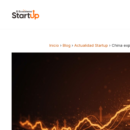
Saltar al contenido
Inicio
›
Blog
›
Actualidad Startup
›
China exp