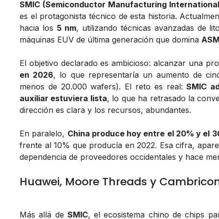
SMIC (Semiconductor Manufacturing International
es el protagonista técnico de esta historia. Actual
hacia los
5 nm
, utilizando técnicas avanzadas de li
máquinas EUV de última generación que domina
ASM
El objetivo declarado es ambicioso: alcanzar una p
en 2026
, lo que representaría un aumento de cinc
menos de 20.000 wafers). El reto es real:
SMIC ad
auxiliar estuviera lista
, lo que ha retrasado la conv
dirección es clara y los recursos, abundantes.
En paralelo,
China produce hoy entre el 20% y el 30
frente al 10% que producía en 2022. Esa cifra, apare
dependencia de proveedores occidentales y hace meno
Huawei, Moore Threads y Cambricon: 
Más allá de
SMIC
, el ecosistema chino de chips p