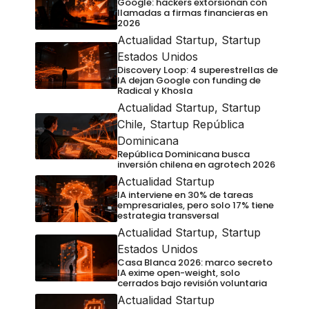
Google: hackers extorsionan con
llamadas a firmas financieras en
2026
Actualidad Startup
,
Startup
Estados Unidos
Discovery Loop: 4 superestrellas de
IA dejan Google con funding de
Radical y Khosla
Actualidad Startup
,
Startup
Chile
,
Startup República
Dominicana
República Dominicana busca
inversión chilena en agrotech 2026
Actualidad Startup
IA interviene en 30% de tareas
empresariales, pero solo 17% tiene
estrategia transversal
Actualidad Startup
,
Startup
Estados Unidos
Casa Blanca 2026: marco secreto
IA exime open-weight, solo
cerrados bajo revisión voluntaria
Actualidad Startup