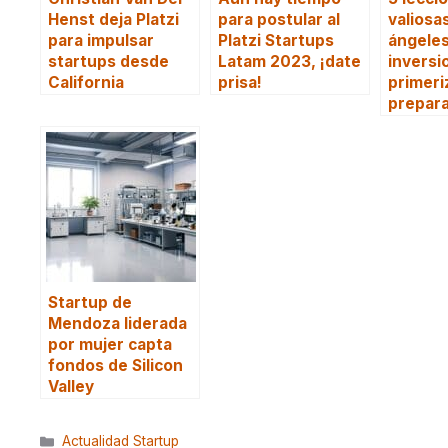
Henst deja Platzi
para postular al
valiosa
para impulsar
Platzi Startups
ángele
startups desde
Latam 2023, ¡date
inversi
California
prisa!
primeri
prepar
Startup de
Mendoza liderada
por mujer capta
fondos de Silicon
Valley
Categorías
Actualidad Startup