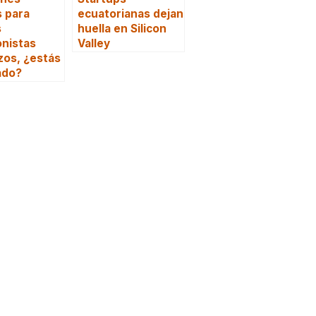
s para
ecuatorianas dejan
s
huella en Silicon
onistas
Valley
zos, ¿estás
ado?