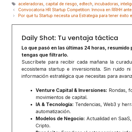
Etiquetas
aceleradoras
,
capital de riesgo
,
edtech
,
incubadoras
,
intelig
Convocatoria HR Startup Competition: Innova en RRHH antes
Por qué tu Startup necesita una Estrategia para tener éxito 
Daily Shot: Tu ventaja táctica
Lo que pasó en las últimas 24 horas, resumido 
tengas que filtrarlo.
Suscríbete para recibir cada mañana la curadurí
ecosistema startup e inversionista. Sin ruido ni
información estratégica que necesitas para avanz
Venture Capital & Inversiones:
Rondas, f
movimientos de capital.
IA & Tecnología:
Tendencias, Web3 y herr
automatización.
Modelos de Negocio:
Actualidad en SaaS,
Cripto.