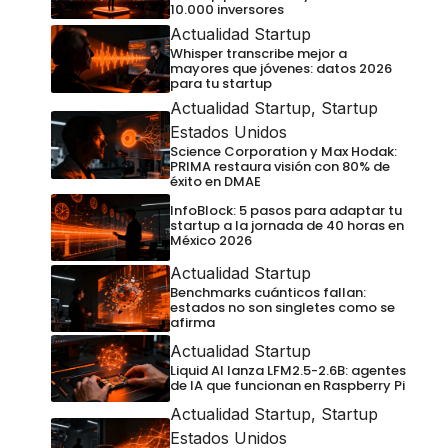
10.000 inversores
Actualidad Startup
Whisper transcribe mejor a
mayores que jóvenes: datos 2026
para tu startup
Actualidad Startup
,
Startup
Estados Unidos
Science Corporation y Max Hodak:
PRIMA restaura visión con 80% de
éxito en DMAE
InfoBlock: 5 pasos para adaptar tu
startup a la jornada de 40 horas en
México 2026
Actualidad Startup
Benchmarks cuánticos fallan:
estados no son singletes como se
afirma
Actualidad Startup
Liquid AI lanza LFM2.5-2.6B: agentes
de IA que funcionan en Raspberry Pi
Actualidad Startup
,
Startup
Estados Unidos