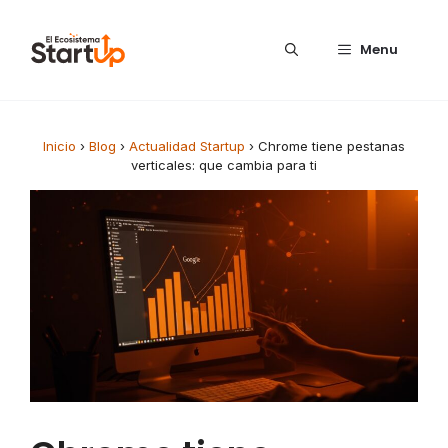
Saltar al contenido
Menu
Inicio
›
Blog
›
Actualidad Startup
›
Chrome tiene pestanas
verticales: que cambia para ti