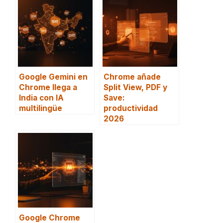
Google Gemini en
Chrome añade
Chrome llega a
Split View, PDF y
India con IA
Save:
multilingüe
productividad
2026
Google Chrome