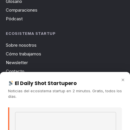
Glosario
Comparaciones
Pódcast
ECOSISTEMA STARTUP
Sobre nosotros
Cómo trabajamos
Newsletter
Contacto
×
Publicidad
El Daily Shot Startupero
Convocatorias
Noticias del ecosistema startup en 2 minutos. Gratis, todos los
días.
COMUNIDAD
Comunidad (Skool) ↗
Email address
Blog Cristian Tala ↗