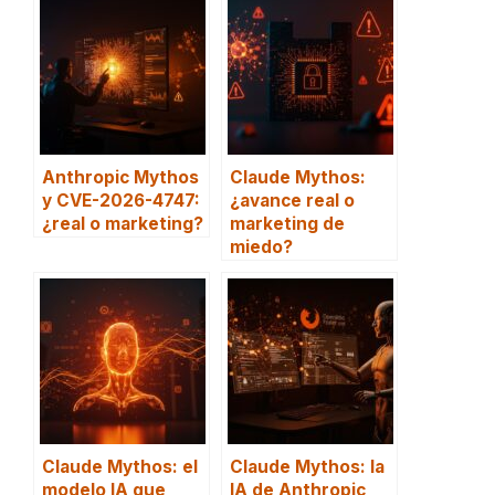
Anthropic Mythos
Claude Mythos:
y CVE-2026-4747:
¿avance real o
¿real o marketing?
marketing de
miedo?
Claude Mythos: el
Claude Mythos: la
modelo IA que
IA de Anthropic