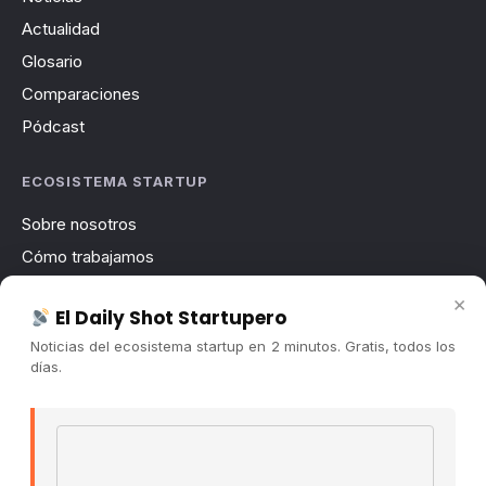
Actualidad
Glosario
Comparaciones
Pódcast
ECOSISTEMA STARTUP
Sobre nosotros
Cómo trabajamos
Newsletter
×
El Daily Shot Startupero
Contacto
Noticias del ecosistema startup en 2 minutos. Gratis, todos los
Publicidad
días.
Convocatorias
Email address
COMUNIDAD
Comunidad (Skool) ↗