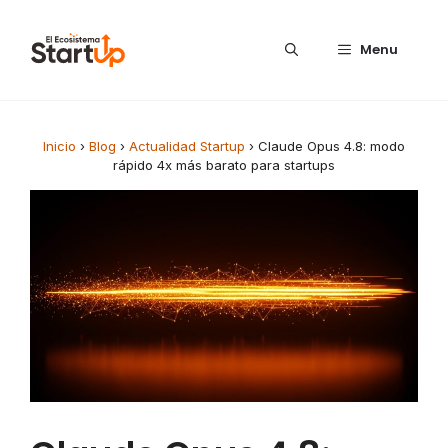
Saltar al contenido
Menu
Inicio
›
Blog
›
Actualidad Startup
›
Claude Opus 4.8: modo
rápido 4x más barato para startups