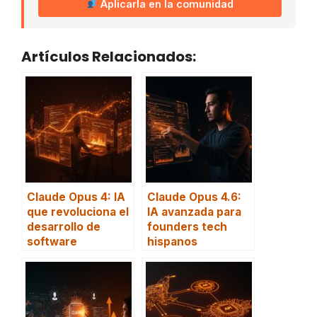
Aplicarla en la comunidad
Artículos Relacionados:
Claude Opus 4: IA
Claude Opus 4.6:
que revoluciona el
IA avanzada para
desarrollo de
founders tech
software
hispanos