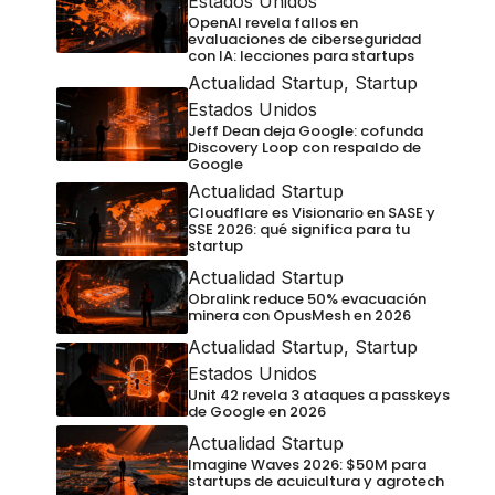
Estados Unidos
OpenAI revela fallos en
evaluaciones de ciberseguridad
con IA: lecciones para startups
Actualidad Startup
,
Startup
Estados Unidos
Jeff Dean deja Google: cofunda
Discovery Loop con respaldo de
Google
Actualidad Startup
Cloudflare es Visionario en SASE y
SSE 2026: qué significa para tu
startup
Actualidad Startup
Obralink reduce 50% evacuación
minera con OpusMesh en 2026
Actualidad Startup
,
Startup
Estados Unidos
Unit 42 revela 3 ataques a passkeys
de Google en 2026
Actualidad Startup
Imagine Waves 2026: $50M para
startups de acuicultura y agrotech