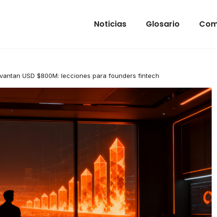
Noticias
Glosario
Com
levantan USD $800M: lecciones para founders fintech