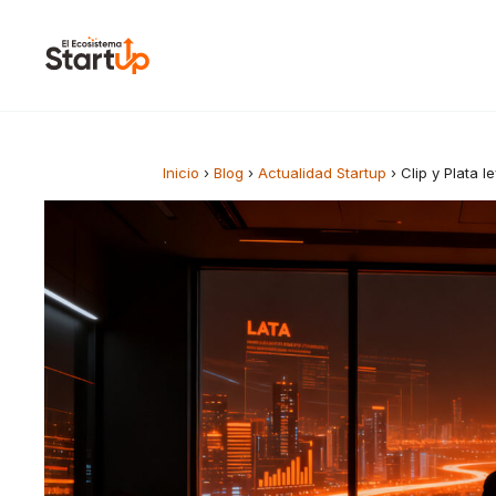
Saltar al contenido
Inicio
›
Blog
›
Actualidad Startup
›
Clip y Plata 