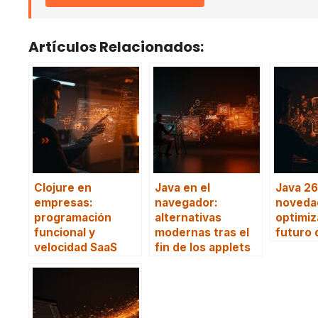
Artículos Relacionados:
Clojure en
Java en el
Java 26
empresas:
navegador:
novedad
programación
alternativas
optimiz
funcional y
modernas tras el
futuro 
velocidad SaaS
fin de los applets