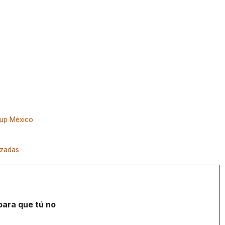
tup México
nzadas
para que tú no