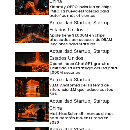
China
Xiaomi y OPPO invierten en chips
PMIC: la nueva estrategia para
baterías más eficientes
Actualidad Startup
,
Startup
Estados Unidos
Apple tiene $1.000M en chips
atascados por escasez de DRAM:
lecciones para startups
Actualidad Startup
,
Startup
Estados Unidos
OpenAI hace ChatGPT gratuito
ilimitado: la estrategia oculta para
1.000M usuarios
Actualidad Startup
vLLM: Anatomía del sistema de
inferencia LLM que reduce costos
50%
Actualidad Startup
,
Startup
China
Matthias Schmidt: marcas chinas
no superarán 15% en Europa en
2026
Actualidad Startup