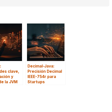
:
Decimal-Java:
es clave,
Precisión Decimal
ación y
IEEE-754r para
de la JVM
Startups