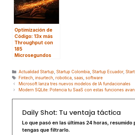
Optimización de
Código: 13x más
Throughput con
185
Microsegundos
Categorías
Actualidad Startup
,
Startup Colombia
,
Startup Ecuador
,
Star
Etiquetas
Fintech
,
insurtech
,
robotica
,
saas
,
software
Microsoft lanza tres nuevos modelos de IA fundacionales
Modern SQLite: Potencia tu SaaS con estas funciones ava
Daily Shot: Tu ventaja táctica
Lo que pasó en las últimas 24 horas, resumido 
tengas que filtrarlo.