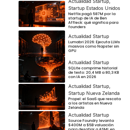
Actualidad Startup
,
Startup Estados Unidos
Netflix pagó 587M por la
startup de IA de Ben
Affleck: qué significa para
founders
Actualidad Startup
Lumabri 2026: Ejecuta LLMs
masivos como Napster sin
GPU
Actualidad Startup
SQLite comprime historial
de texto: 20,4 MB a 80,3 KB
con IA en 2026
Actualidad Startup
,
Startup Nueva Zelanda
Propel: el SaaS que rescata
a los artistas en Nueva
Zelanda
Actualidad Startup
Source Foundry levanta
$400M a $5B valuación
para desafiar a ASML en