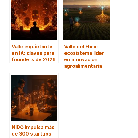
Valle inquietante
Valle del Ebro:
en IA: claves para
ecosistema líder
founders de 2026
en innovación
agroalimentaria
NIDO impulsa más
de 300 startups