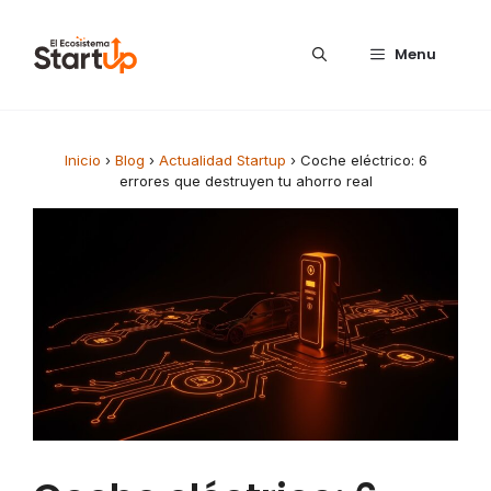
Saltar al contenido
Menu
Inicio
›
Blog
›
Actualidad Startup
›
Coche eléctrico: 6
errores que destruyen tu ahorro real