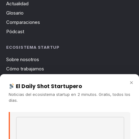
Actualidad
Glosario
Comparaciones
Pódcast
ECOSISTEMA STARTUP
Sobre nosotros
Cómo trabajamos
Newsletter
×
El Daily Shot Startupero
Contacto
Noticias del ecosistema startup en 2 minutos. Gratis, todos los
Publicidad
días.
Convocatorias
Email address
COMUNIDAD
Comunidad (Skool) ↗