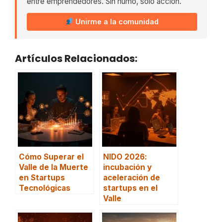
entre emprendedores. Sin humo, solo acción.
Unirme a la comunidad
Artículos Relacionados:
Cómo Superar el
NIDO 2026:
Valle de la Muerte
incubación y
en Startups
aceleración de
Tecnológicas
startups en el
Valle