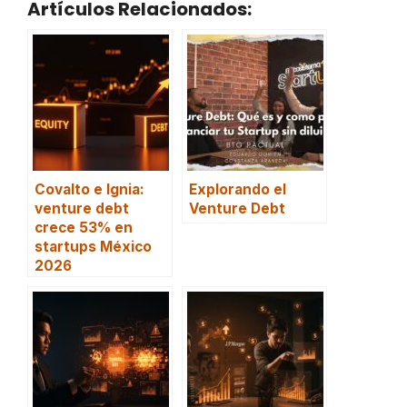
Artículos Relacionados:
Covalto e Ignia:
Explorando el
venture debt
Venture Debt
crece 53% en
startups México
2026