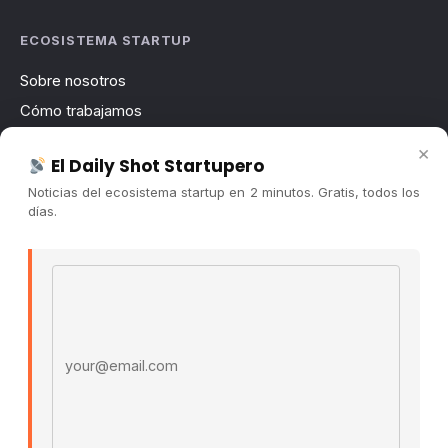
ECOSISTEMA STARTUP
Sobre nosotros
Cómo trabajamos
Newsletter
×
El Daily Shot Startupero
Contacto
Noticias del ecosistema startup en 2 minutos. Gratis, todos los
Publicidad
días.
Convocatorias
Email address
COMUNIDAD
Comunidad (Skool) ↗
Blog Cristian Tala ↗
Es La Hora de Aprender ↗
© 2026 El Ecosistema Startup. Todos los derechos