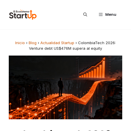
Saltar al contenido
Menu
Inicio
›
Blog
›
Actualidad Startup
›
ColombiaTech 2026:
Venture debt US$476M supera al equity