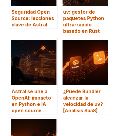
Seguridad Open
uv: gestor de
Source: lecciones
paquetes Python
clave de Astral
ultrarrápido
basado en Rust
Astral se une a
¿Puede Bundler
OpenAI: impacto
alcanzar la
en Python e IA
velocidad de uv?
open source
[Análisis SaaS]