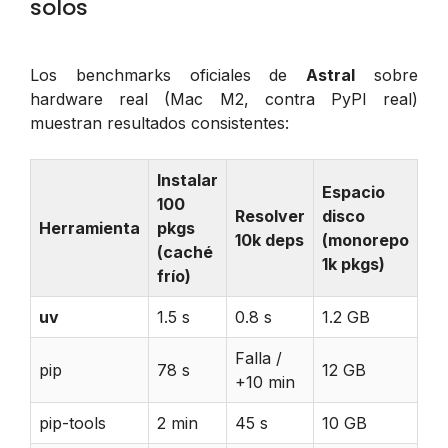
solos
Los benchmarks oficiales de
Astral
sobre
hardware real (Mac M2, contra PyPI real)
muestran resultados consistentes:
Instalar
Espacio
100
Resolver
disco
Herramienta
pkgs
10k deps
(monorepo
(caché
1k pkgs)
frío)
uv
1.5 s
0.8 s
1.2 GB
Falla /
pip
78 s
12 GB
+10 min
pip-tools
2 min
45 s
10 GB