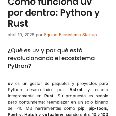
Cómo funciona uv
por dentro: Python y
Rust
abril 10, 2026
por
Equipo Ecosistema Startup
¿Qué es uv y por qué está
revolucionando el ecosistema
Python?
uv
es un gestor de paquetes y proyectos para
Python desarrollado por
Astral
y escrito
íntegramente en
Rust
. Su propuesta es simple
pero contundente: reemplazar en un solo binario
de ~10 MB herramientas como
pip
,
pip-tools
,
Poetry
,
Hatch
y
virtualenv
, siendo entre
10 y 100