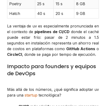
Poetry
25 s
15 s
8 GB
Hatch
40 s
20 s
9 GB
La ventaja de uv es especialmente pronunciada en
el contexto de
pipelines de CI/CD
donde el caché
puede estar frío: pasar de 2 minutos a 1.5
segundos en instalación representa un ahorro real
de costos en plataformas como
GitHub Actions
o
CircleCI
, donde se paga por tiempo de ejecución.
Impacto para founders y equipos
de DevOps
Más allá de los números, ¿qué significa adoptar uv
para una
startup
tecnológica?