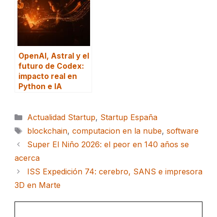
OpenAI, Astral y el
futuro de Codex:
impacto real en
Python e IA
Categorías
Actualidad Startup
,
Startup España
Etiquetas
blockchain
,
computacion en la nube
,
software
Super El Niño 2026: el peor en 140 años se
acerca
ISS Expedición 74: cerebro, SANS e impresora
3D en Marte