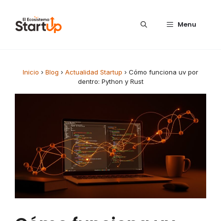
Saltar al contenido
Menu
Inicio
›
Blog
›
Actualidad Startup
›
Cómo funciona uv por
dentro: Python y Rust