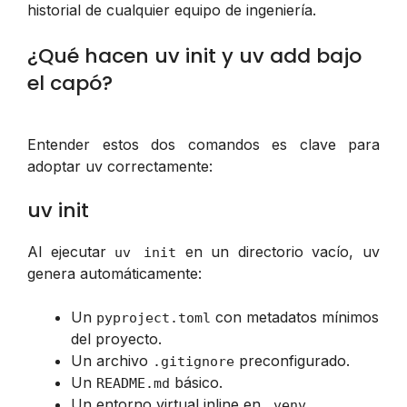
historial de cualquier equipo de ingeniería.
¿Qué hacen uv init y uv add bajo
el capó?
Entender estos dos comandos es clave para
adoptar uv correctamente:
uv init
Al ejecutar
en un directorio vacío, uv
uv init
genera automáticamente:
Un
con metadatos mínimos
pyproject.toml
del proyecto.
Un archivo
preconfigurado.
.gitignore
Un
básico.
README.md
Un entorno virtual inline en
.
.venv