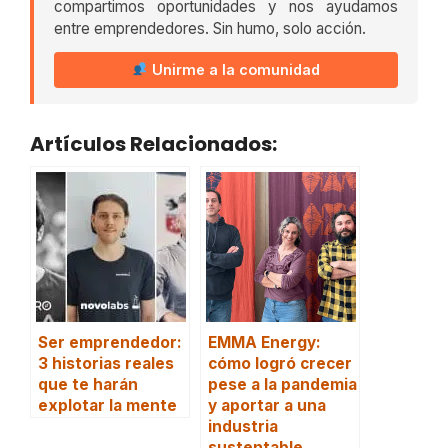
compartimos oportunidades y nos ayudamos
entre emprendedores. Sin humo, solo acción.
Unirme a la comunidad
Artículos Relacionados:
Ser emprendedor:
EMMA Energy:
3 historias reales
cómo logró crecer
que te harán
pese a la pandemia
explotar la mente
y aportar a una
industria
sustentable