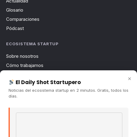
Actualidad
Glosario
Comparaciones
Pódcast
ECOSISTEMA STARTUP
Sobre nosotros
Cómo trabajamos
Newsletter
×
El Daily Shot Startupero
Contacto
Noticias del ecosistema startup en 2 minutos. Gratis, todos los
Publicidad
días.
Convocatorias
Email address
COMUNIDAD
Comunidad (Skool) ↗