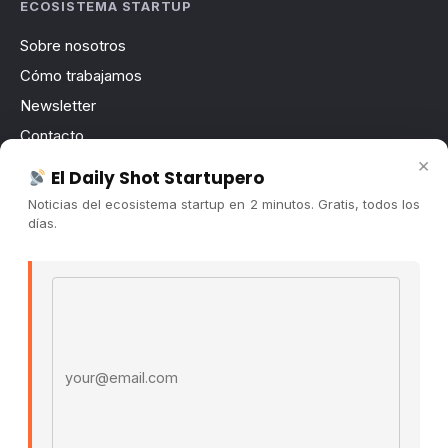
ECOSISTEMA STARTUP
Sobre nosotros
Cómo trabajamos
Newsletter
Contacto
×
Publicidad
El Daily Shot Startupero
Convocatorias
Noticias del ecosistema startup en 2 minutos. Gratis, todos los
días.
COMUNIDAD
Comunidad (Skool) ↗
Email address
Blog Cristian Tala ↗
Es La Hora de Aprender ↗
© 2026 El Ecosistema Startup. Todos los derechos
reservados.
Políticas De Privacidad · Términos De Uso