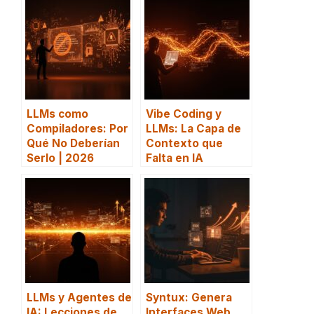
LLMs como
Vibe Coding y
Compiladores: Por
LLMs: La Capa de
Qué No Deberían
Contexto que
Serlo | 2026
Falta en IA
LLMs y Agentes de
Syntux: Genera
IA: Lecciones de
Interfaces Web