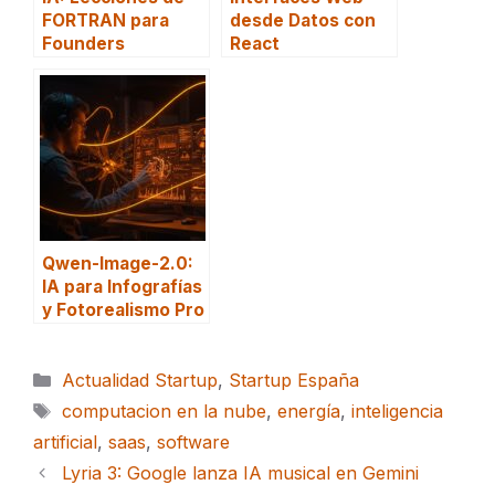
FORTRAN para
desde Datos con
Founders
React
Qwen-Image-2.0:
IA para Infografías
y Fotorealismo Pro
Categorías
Actualidad Startup
,
Startup España
Etiquetas
computacion en la nube
,
energía
,
inteligencia
artificial
,
saas
,
software
Lyria 3: Google lanza IA musical en Gemini