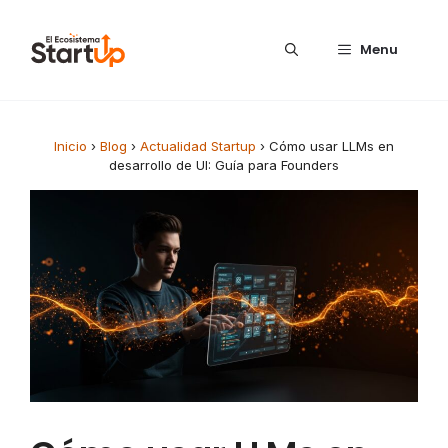
Saltar al contenido
Menu
Inicio
›
Blog
›
Actualidad Startup
›
Cómo usar LLMs en
desarrollo de UI: Guía para Founders