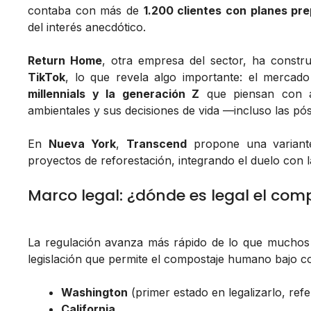
contaba con más de
1.200 clientes con planes pr
del interés anecdótico.
Return Home
, otra empresa del sector, ha cons
TikTok
, lo que revela algo importante: el mercado
millennials y la generación Z
que piensan con an
ambientales y sus decisiones de vida —incluso las pó
En
Nueva York
,
Transcend
propone una variante
proyectos de reforestación, integrando el duelo con l
Marco legal: ¿dónde es legal el co
La regulación avanza más rápido de lo que mucho
legislación que permite el compostaje humano bajo co
Washington
(primer estado en legalizarlo, refe
California