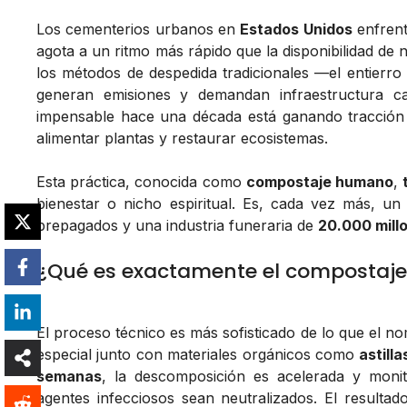
Los cementerios urbanos en
Estados Unidos
enfrent
agota a un ritmo más rápido que la disponibilidad de 
los métodos de despedida tradicionales —el entier
generan emisiones y demandan infraestructura ca
impensable hace una década está ganando tracción 
alimentar plantas y restaurar ecosistemas.
Esta práctica, conocida como
compostaje humano
,
bienestar o nicho espiritual. Es, cada vez más, u
prepagados y una industria funeraria de
20.000 mill
¿Qué es exactamente el compostaj
El proceso técnico es más sofisticado de lo que el no
especial junto con materiales orgánicos como
astill
semanas
, la descomposición es acelerada y moni
agentes infecciosos sean neutralizados. El resultad