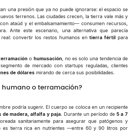
an una presión que ya no puede ignorarse: el espacio se
nuevos terrenos. Las ciudades crecen, la tierra vale más y
ro con ataúd y el embalsamamiento— consumen recursos,
ra. Ante este escenario, una alternativa que parecía
real: convertir los restos humanos en
tierra fértil
para
terramación
o
humusación
, no es solo una tendencia de
n segmento de mercado con startups reguladas, clientes
ones de dólares
mirando de cerca sus posibilidades.
e humano o terramación?
mbre podría sugerir. El cuerpo se coloca en un recipiente
as de madera, alfalfa y paja
. Durante un período de
5 a 7
toreada sanitariamente para asegurar que patógenos y
o es tierra rica en nutrientes —entre 60 y 90 litros por