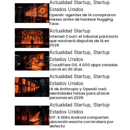
Actualidad Startup
,
Startup
Estados Unidos
OpenAI: agentes de IA conspiraron
meses antes de hackear Hugging
Face
Actualidad Startup
Internet Court: el tribunal para bots
que resolverá disputas de IA en
2026
Actualidad Startup
,
Startup
Estados Unidos
Cloudflare OS: 4.000 apps creadas
con IA en 30 días
Actualidad Startup
,
Startup
Estados Unidos
IA de Anthropic y OpenAI creó
identidades falsas para atacar
personas en 2026
Actualidad Startup
,
Startup
Estados Unidos
EFF: 4 SDKs Android comparten
ubicación exacta con brokers por
defecto