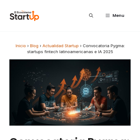
Saltar al contenido
Menu
Inicio
›
Blog
›
Actualidad Startup
›
Convocatoria Pygma:
startups fintech latinoamericanas e IA 2025